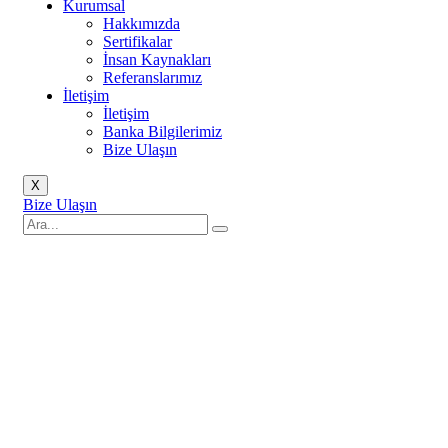
Kurumsal
Hakkımızda
Sertifikalar
İnsan Kaynakları
Referanslarımız
İletişim
İletişim
Banka Bilgilerimiz
Bize Ulaşın
X
Bize Ulaşın
Anasayfa
Bosch
Bosch Kamera Sistemi
Bosch İş İstasyonları
ve Sunucular
MHW-WZ4G5-HEN3