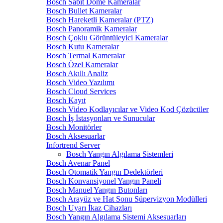
Bosch Sabit Dome Kameralar
Bosch Bullet Kameralar
Bosch Hareketli Kameralar (PTZ)
Bosch Panoramik Kameralar
Bosch Çoklu Görüntüleyici Kameralar
Bosch Kutu Kameralar
Bosch Termal Kameralar
Bosch Özel Kameralar
Bosch Akıllı Analiz
Bosch Video Yazılımı
Bosch Cloud Services
Bosch Kayıt
Bosch Video Kodlayıcılar ve Video Kod Çözücüler
Bosch İş İstasyonları ve Sunucular
Bosch Monitörler
Bosch Aksesuarlar
Infortrend Server
Bosch Yangın Algılama Sistemleri
Bosch Avenar Panel
Bosch Otomatik Yangın Dedektörleri
Bosch Konvansiyonel Yangın Paneli
Bosch Manuel Yangın Butonları
Bosch Arayüz ve Hat Sonu Süpervizyon Modülleri
Bosch Uyarı İkaz Cihazları
Bosch Yangın Algılama Sistemi Aksesuarları