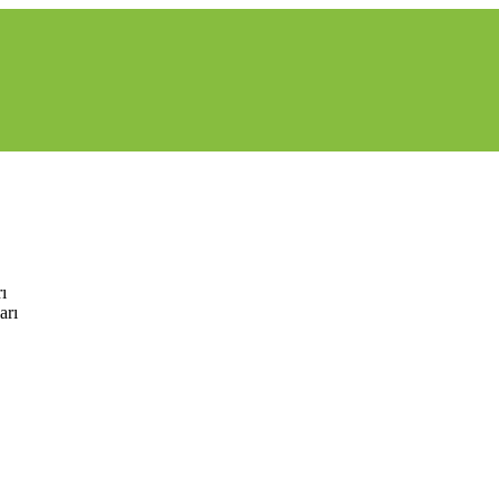
ı
arı
hes
MS390-24UX