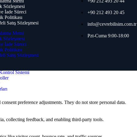
latma Metni
+90 212 493 20 44
k Sözleşmesi
mi Aksesuarları
 ve İade Süreci
+90 212 493 20 45
ik Politikası
 Algılama
eli Satış Sözleşmesi
info@cevrebilisim.com.tr
latma Metni
Pzt-Cuma 9:00-18:00
k Sözleşmesi
rme ve Acil Anons
 ve İade Süreci
 ve Acil Anons
ik Politikası
irme
eli Satış Sözleşmesi
Kontrol Sistemi
oller
r
ları
nd consent preference adjustments. They do not store personal data.
a, collecting feedback, and enabling third-party tools.
ics like visitor count, bounce rate, and traffic sources.