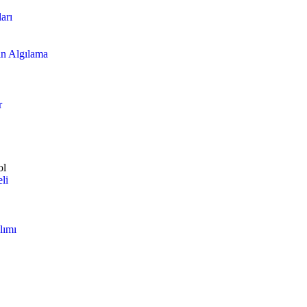
arı
n Algılama
r
ol
li
lımı