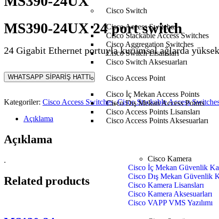
MS390-24UX
Cisco Switch
MS390-24UX 24 port switch
Cisco Access Switches
Cisco Stackable Access Switches
Cisco Aggregation Switches
24 Gigabit Ethernet portuyla kurumsal ağlarda yükse
Cisco Switch Lisansları
Cisco Switch Aksesuarları
WHATSAPP SİPARİŞ HATTI
Cisco Access Point
Cisco İç Mekan Access Points
Kategoriler:
Cisco Access Switches
,
Cisco Stackable Access Switche
Cisco Dış Mekan Access Points
Cisco Access Points Lisansları
Açıklama
Cisco Access Points Aksesuarları
Açıklama
Cisco Kamera
.
Cisco İç Mekan Güvenlik Ka
Cisco Dış Mekan Güvenlik K
Related products
Cisco Kamera Lisansları
Cisco Kamera Aksesuarları
Cisco VAPP VMS Yazılımı