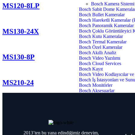
Bosch Kamera Sistemi
MS120-8LP
Bosch Sabit Dome Kamerala
Bosch Bullet Kameralar
Bosch Hareketli Kameralar 
Bosch Panoramik Kameralar
MS130-24X
Bosch Çoklu Görüntüleyici 
Bosch Kutu Kameralar
Bosch Termal Kameralar
Bosch Özel Kameralar
Bosch Akıllı Analiz
MS130-8P
Bosch Video Yazılımı
Bosch Cloud Services
Bosch Kayıt
Bosch Video Kodlayıcılar v
Bosch İş İstasyonları ve Sun
MS210-24
Bosch Monitörler
Bosch Aksesuarlar
Infortrend Server
Bosch Yangın Algılama
Bosch Avenar Panel
Bosch Otomatik Yangın Dede
Bosch Konvansiyonel Yangın
Bosch Manuel Yangın Butonl
2013’ten bu yana edindiğimiz deneyim,
Bosch Arayüz ve Hat Sonu S