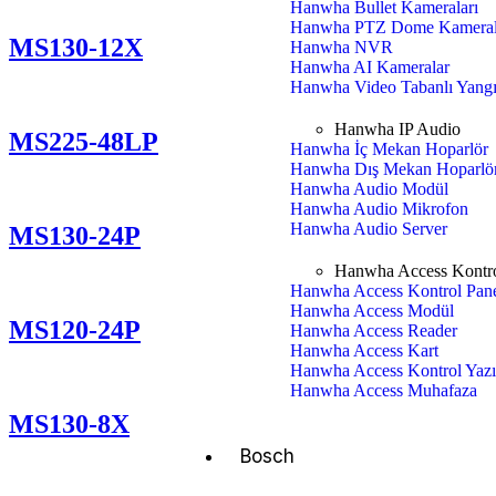
Hanwha Bullet Kameraları
Hanwha PTZ Dome Kameral
MS130-12X
Hanwha NVR
Hanwha AI Kameralar
Hanwha Video Tabanlı Yangı
Hanwha IP Audio
MS225-48LP
Hanwha İç Mekan Hoparlör
Hanwha Dış Mekan Hoparlö
Hanwha Audio Modül
Hanwha Audio Mikrofon
Hanwha Audio Server
MS130-24P
Hanwha Access Kontr
Hanwha Access Kontrol Pane
Hanwha Access Modül
MS120-24P
Hanwha Access Reader
Hanwha Access Kart
Hanwha Access Kontrol Yazı
Hanwha Access Muhafaza
MS130-8X
Bosch