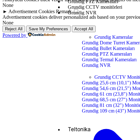
Grundig PTZ Kameraları
None
Grundig CCTV monitörleri
►
Advertisement Cookies
Remark
Grundig NVR
Advertisement cookies deliver personalized ads based on your previous
None
Reject All
Save My Preferences
Accept All
Powered by
Grundig Kameralar
Grundig Dome Turret Kamera
Grundig Bullet Kameraları
Grundig PTZ Kameraları
Grundig Termal Kameraları
Grundig NVR
Grundig CCTV Monitö
Grundig 25,6 cm (10,1") Mon
Grundig 54,6 cm (21,5") Mon
Grundig 61 cm (23,8") Moni
Grundig 68,5 cm (27") Moni
Grundig 81 cm (32") Monitö
Grundig 109 cm (43") Monit
Teltonika