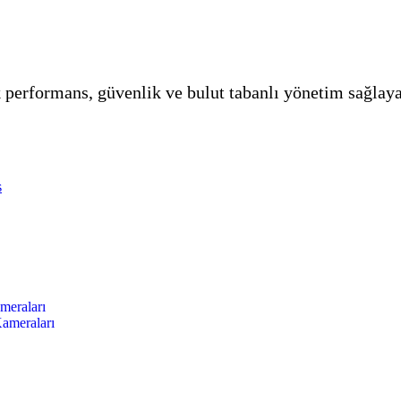
k performans, güvenlik ve bulut tabanlı yönetim sağla
s
meraları
ameraları