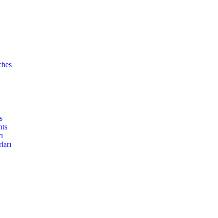
ches
s
nts
ı
ları