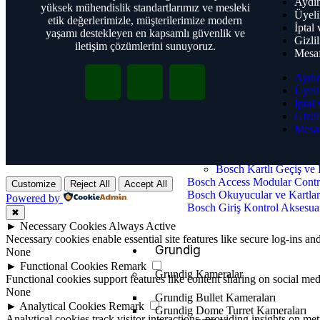
Aydın
yüksek mühendislik standartlarımız ve mesleki
Bosch Uyarı İkaz Cihazları
Üyeli
etik değerlerimizle, müşterilerimize modern
Bosch Yangın Algılama Siste
İptal
yaşamı destekleyen en kapsamlı güvenlik ve
Bosch Kapı Kontrolü
Gizlil
iletişim çözümlerini sunuyoruz.
Bosch Video Tabanlı Yangın
Mesaf
Bosch İtfaiye Cihazları
Aydın
Üyeli
Bosch Genel Seslendi
İptal
Bosch PA Ticari Seslendirme
Gizlil
Bosch Dijital Genel Seslend
Mesaf
Bosch Mikrofonlar
Bosch Hoparlörler
Bosch Kartlı Geçiş ve 
Bosch Access Modular Contr
Customize
Reject All
Accept All
Bosch Okuyucular ve Kartla
Powered by
Bosch Giriş Kontrol Aksesuar
✖
►
Necessary Cookies
Always Active
Necessary cookies enable essential site features like secure log-ins a
Grundig
None
►
Functional Cookies
Remark
Grundig Kameralar
Functional cookies support features like content sharing on social medi
None
Grundig Bullet Kameraları
►
Analytical Cookies
Remark
Grundig Dome Turret Kameraları
Analytical cookies track visitor interactions, providing insights on metr