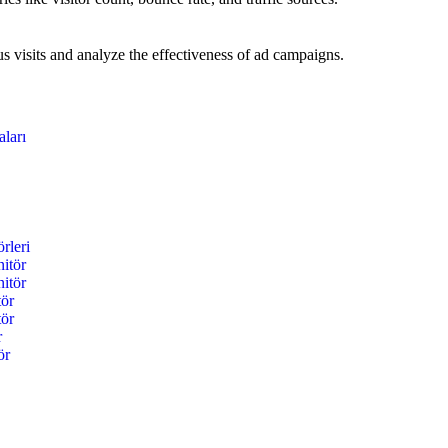
 visits and analyze the effectiveness of ad campaigns.
ları
rleri
itör
itör
tör
tör
r
ör