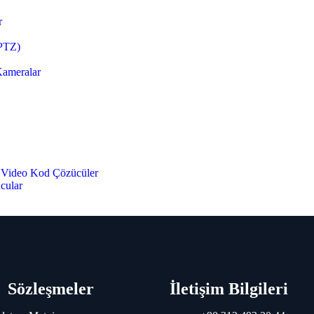
r
(PTZ)
Kameralar
e Video Kod Çözücüler
ucular
 Sistemleri
ktörleri
Sözleşmeler
İletişim Bilgileri
 Paneli
arı
üpervizyon Modülleri