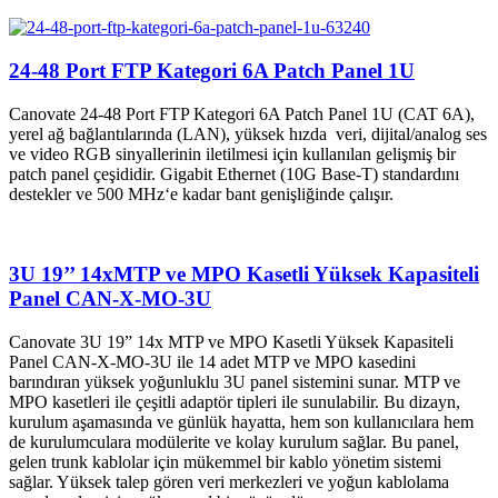
24-48 Port FTP Kategori 6A Patch Panel 1U
Canovate 24-48 Port FTP Kategori 6A Patch Panel 1U (CAT 6A),
yerel ağ bağlantılarında (LAN), yüksek hızda veri, dijital/analog ses
ve video RGB sinyallerinin iletilmesi için kullanılan gelişmiş bir
patch panel çeşididir. Gigabit Ethernet (10G Base-T) standardını
destekler ve 500 MHz‘e kadar bant genişliğinde çalışır.
3U 19’’ 14xMTP ve MPO Kasetli Yüksek Kapasiteli
Panel CAN-X-MO-3U
Canovate 3U 19” 14x MTP ve MPO Kasetli Yüksek Kapasiteli
Panel CAN-X-MO-3U ile 14 adet MTP ve MPO kasedini
barındıran yüksek yoğunluklu 3U panel sistemini sunar. MTP ve
MPO kasetleri ile çeşitli adaptör tipleri ile sunulabilir. Bu dizayn,
kurulum aşamasında ve günlük hayatta, hem son kullanıcılara hem
de kurulumculara modülerite ve kolay kurulum sağlar. Bu panel,
gelen trunk kablolar için mükemmel bir kablo yönetim sistemi
sağlar. Yüksek talep gören veri merkezleri ve yoğun kablolama