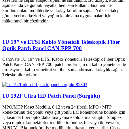
kasetleri ile çeşitli adaptör tipleri ile sunulabilir. Bu dizayn, kurulum
aşamasında ve günlük hayatta, hem son kullanıcılara hem de
kurulumculara modülerite ve kolay kurulum sağlar. Yüksek talep
gören veri merkezleri ve yoğun kablolama uygulamaları için
mükemmel bir çözümdür.
1U 19’’ ve ETSI Kablo Yöneticili Teleskopik Fiber
Optik Patch Panel CAN-FPP-700
Canovate 1U 19” ve ETSI Kablo Yöneticili Teleskopik Fiber Optik
Patch Panel CAN-FPP-700, patchcordlar için ön kablo yöneticisi ile
profesyonel kablo yönetimi ve fiber sonlandırmada kolaylık sağlar.
Teleskopik raylıdır.
1U 192F Ultra HD Patch Panel (Sürgülü)
MPO/MTP Kaset Modülü, 8,12 veya 24 fiberli MPO / MTP
konektörünü tek yönlü veya çift yönlü LC konektörüne bölmek için
iç kısımda fiber optik dallanma yama kablolarına sahiptir. Simplex
veya duplex konnektörler modüllerin önüne, bir veya iki veya üç
MPO/MTP konnektörü ise modüllerin arkasına yerleştirilir. Çıkış