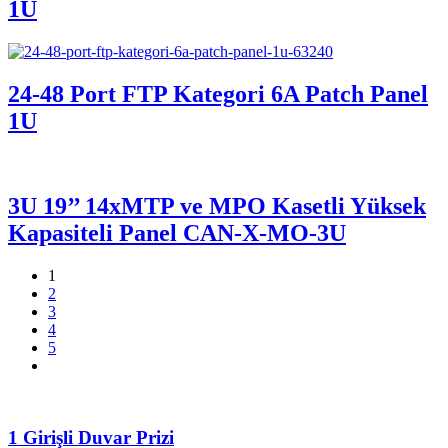
1U
24-48 Port FTP Kategori 6A Patch Panel
1U
3U 19’’ 14xMTP ve MPO Kasetli Yüksek
Kapasiteli Panel CAN-X-MO-3U
1
2
3
4
5
1 Girişli Duvar Prizi