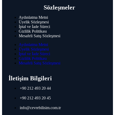
Rack Kabinetler
Sözleşmeler
Canovate Dikili Tip Rack Kabinetler
Canovate Duvar Tip Rack Kabinetler
Aydınlatma Metni
Canovate Güç Dağıtım Üniteleri
Üyelik Sözleşmesi
Canovate Dış Ortam Kabin Çözümleri
İptal ve İade Süreci
Canovate Aksesuarları
Gizlilik Politikası
Mesafeli Satış Sözleşmesi
Yapısal Kablolama
Canovate Fiber Kablolama
Aydınlatma Metni
Canovate Bakır Kablolama
Üyelik Sözleşmesi
İptal ve İade Süreci
Fiber Füzyon ve OTDR
Gizlilik Politikası
Mesafeli Satış Sözleşmesi
Fiber Optik Ölçüm ve Raporlama OTDR
Fiber Optik Ekleme ve Sonlandırma
Fiber Optik Planlama ve Altyapı
İletişim Bilgileri
+90 212 493 20 44
Rack Kabinetler
+90 212 493 20 45
Canovate Dikili Tip Rack Kabinetler
Canovate Duvar Tip Rack Kabinetler
info@cevrebilisim.com.tr
Canovate Güç Dağıtım Üniteleri
Canovate Dış Ortam Kabin Çözümleri