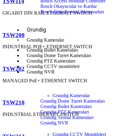
TSW114
Bosch Access Modular Controller
Bosch Okuyucular ve Kartlar
Bosch Giriş Kontrol Aksesuarları
GIGABIT DIN RAIL ETHERNET SWITCH
Grundig
TSW200
Grundig Kameralar
INDUSTRIAL POE+ ETHERNET SWITCH
Grundig Bullet Kameraları
Grundig Dome Turret Kameraları
Grundig PTZ Kameraları
Grundig CCTV monitörleri
TSW202
Grundig NVR
MANAGED PoE+ ETHERNET SWITCH
Grundig Kameralar
Grundig Dome Turret Kameraları
TSW210
Grundig Bullet Kameraları
Grundig PTZ Kameraları
INDUSTRIAL ETHERNET SWITCH
Grundig Termal Kameraları
Grundig NVR
Grundig CCTV Monitörleri