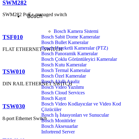
SWM282
SWM282 PoE+ managed switch
Bosch
Bosch Kamera Sistemi
TSF010
Bosch Sabit Dome Kameralar
Bosch Bullet Kameralar
Bosch Hareketli Kameralar (PTZ)
FLAT ETHERNET SWITCH
Bosch Panoramik Kameralar
Bosch Çoklu Görüntüleyici Kameralar
Bosch Kutu Kameralar
Bosch Termal Kameralar
TSW010
Bosch Özel Kameralar
Bosch Akıllı Analiz
DIN RAIL ETHERNET SWITCH
Bosch Video Yazılımı
Bosch Cloud Services
Bosch Kayıt
Bosch Video Kodlayıcılar ve Video Kod
TSW030
Çözücüler
Bosch İş İstasyonları ve Sunucular
8-port Ethernet Switch
Bosch Monitörler
Bosch Aksesuarlar
Infortrend Server