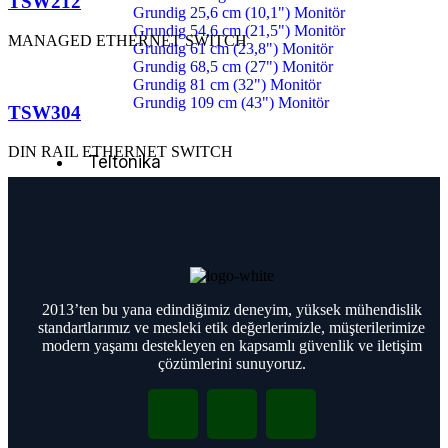
TSW212
Grundig 25,6 cm (10,1") Monitör
Grundig 54,6 cm (21,5") Monitör
MANAGED ETHERNET SWITCH
Grundig 61 cm (23,8") Monitör
Grundig 68,5 cm (27") Monitör
Grundig 81 cm (32") Monitör
Grundig 109 cm (43") Monitör
TSW304
DIN RAIL ETHERNET SWITCH
Teltonika
Teltonika Switch
Teltonika 4 Port Switch
Teltonika 5 Port Switch
Teltonika 8 Port Switch
Teltonika 24 Port Switch
2013’ten bu yana edindiğimiz deneyim, yüksek mühendislik
Teltonika Access Points
standartlarımız ve mesleki etik değerlerimizle, müşterilerimize
Teltonika Wi-Fi 4 Access Points
modern yaşamı destekleyen en kapsamlı güvenlik ve iletişim
Teltonika Wi-Fi 5 Access Points
çözümlerini sunuyoruz.
Canovate