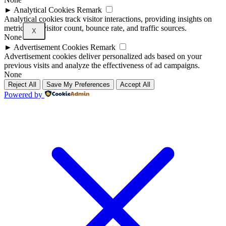
►
Analytical Cookies
Remark
Analytical cookies track visitor interactions, providing insights on
metrics like visitor count, bounce rate, and traffic sources.
X
None
►
Advertisement Cookies
Remark
Advertisement cookies deliver personalized ads based on your
previous visits and analyze the effectiveness of ad campaigns.
None
Reject All
Save My Preferences
Accept All
Powered by