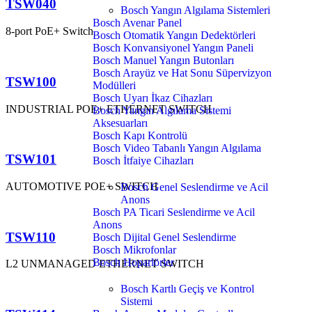
TSW040
Bosch Yangın Algılama Sistemleri
Bosch Avenar Panel
8-port PoE+ Switch
Bosch Otomatik Yangın Dedektörleri
Bosch Konvansiyonel Yangın Paneli
Bosch Manuel Yangın Butonları
Bosch Arayüz ve Hat Sonu Süpervizyon
TSW100
Modülleri
Bosch Uyarı İkaz Cihazları
INDUSTRIAL POE+ ETHERNET SWITCH
Bosch Yangın Algılama Sistemi
Aksesuarları
Bosch Kapı Kontrolü
Bosch Video Tabanlı Yangın Algılama
TSW101
Bosch İtfaiye Cihazları
AUTOMOTIVE POE+ SWITCH
Bosch Genel Seslendirme ve Acil
Anons
Bosch PA Ticari Seslendirme ve Acil
Anons
TSW110
Bosch Dijital Genel Seslendirme
Bosch Mikrofonlar
Bosch Hoparlörler
L2 UNMANAGED ETHERNET SWITCH
Bosch Kartlı Geçiş ve Kontrol
Sistemi