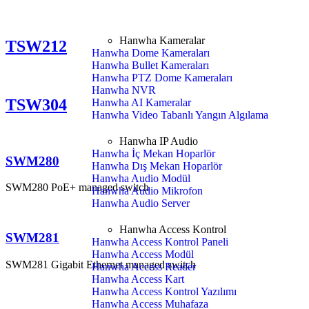
Hanwha Kameralar
TSW212
Hanwha Dome Kameraları
Hanwha Bullet Kameraları
Hanwha PTZ Dome Kameraları
Hanwha NVR
TSW304
Hanwha AI Kameralar
Hanwha Video Tabanlı Yangın Algılama
Hanwha IP Audio
Hanwha İç Mekan Hoparlör
SWM280
Hanwha Dış Mekan Hoparlör
Hanwha Audio Modül
SWM280 PoE+ managed switch
Hanwha Audio Mikrofon
Hanwha Audio Server
Hanwha Access Kontrol
SWM281
Hanwha Access Kontrol Paneli
Hanwha Access Modül
SWM281 Gigabit Ethernet managed switch
Hanwha Access Reader
Hanwha Access Kart
Hanwha Access Kontrol Yazılımı
Hanwha Access Muhafaza