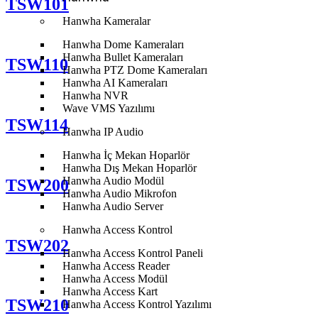
TSW101
Hanwha Kameralar
Hanwha Dome Kameraları
Hanwha Bullet Kameraları
TSW110
Hanwha PTZ Dome Kameraları
Hanwha AI Kameraları
Hanwha NVR
Wave VMS Yazılımı
TSW114
Hanwha IP Audio
Hanwha İç Mekan Hoparlör
Hanwha Dış Mekan Hoparlör
Hanwha Audio Modül
TSW200
Hanwha Audio Mikrofon
Hanwha Audio Server
Hanwha Access Kontrol
TSW202
Hanwha Access Kontrol Paneli
Hanwha Access Reader
Hanwha Access Modül
Hanwha Access Kart
TSW210
Hanwha Access Kontrol Yazılımı