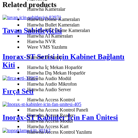
Related products
Hanwha Kameralar
Hanwha Dome Kameraları
Hanwha Bullet Kameraları
Tavan Sabitleyicisi
Hanwha PTZ Dome Kameraları
Hanwha AI Kameraları
Hanwha NVR
Wave VMS Yazılımı
Inorax-ST Serisi için Kabinet Bağlantı
Hanwha IP Audio
Kiti
Hanwha İç Mekan Hoparlör
Hanwha Dış Mekan Hoparlör
Hanwha Audio Modül
Hanwha Audio Mikrofon
Hanwha Audio Server
Fırça Seti
Hanwha Access Kontrol
Hanwha Access Kontrol Paneli
Hanwha Access Reader
Inorax-ST Kabinler İçin Fan Ünitesi
Hanwha Access Modül
Hanwha Access Kart
Hanwha Access Kontrol Yazılımı