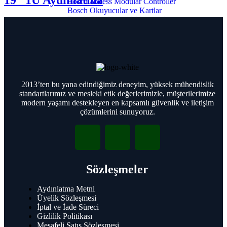
Bosch Access Modular Controller
Bosch Okuyucular ve Kartlar
Bosch Giriş Kontrol Aksesuarları
Grundig
Grundig Kameralar
Grundig Bullet Kameraları
2013’ten bu yana edindiğimiz deneyim, yüksek mühendislik
Grundig Dome Turret Kameraları
standartlarımız ve mesleki etik değerlerimizle, müşterilerimize
Grundig PTZ Kameraları
modern yaşamı destekleyen en kapsamlı güvenlik ve iletişim
Grundig CCTV monitörleri
çözümlerini sunuyoruz.
Grundig NVR
Grundig Kameralar
Sözleşmeler
Grundig Dome Turret Kameraları
Grundig Bullet Kameraları
Grundig PTZ Kameraları
Aydınlatma Metni
Grundig Termal Kameraları
Üyelik Sözleşmesi
Grundig NVR
İptal ve İade Süreci
Gizlilik Politikası
Grundig CCTV Monitörleri
Mesafeli Satış Sözleşmesi