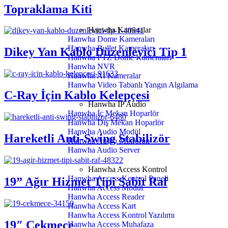
Topraklama Kiti
Hanwha Kameralar
Hanwha Dome Kameraları
Hanwha Bullet Kameraları
Dikey Yan Kablo Düzenleyici Tip 1
Hanwha PTZ Dome Kameraları
Hanwha NVR
Hanwha AI Kameralar
Hanwha Video Tabanlı Yangın Algılama
C-Ray İçin Kablo Kelepçesi
Hanwha IP Audio
Hanwha İç Mekan Hoparlör
Hanwha Dış Mekan Hoparlör
Hanwha Audio Modül
Hareketli Anti-Swing Stabilizör
Hanwha Audio Mikrofon
Hanwha Audio Server
Hanwha Access Kontrol
Hanwha Access Kontrol Paneli
19” Ağır Hizmet Tipi Sabit Raf
Hanwha Access Modül
Hanwha Access Reader
Hanwha Access Kart
Hanwha Access Kontrol Yazılımı
19″ Çekmece
Hanwha Access Muhafaza