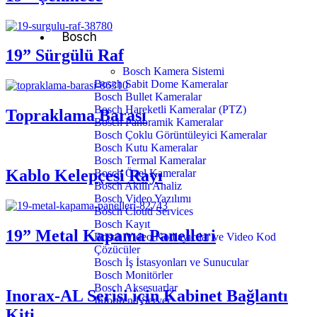
Bosch
19” Sürgülü Raf
Bosch Kamera Sistemi
Bosch Sabit Dome Kameralar
Bosch Bullet Kameralar
Bosch Hareketli Kameralar (PTZ)
Topraklama Barası
Bosch Panoramik Kameralar
Bosch Çoklu Görüntüleyici Kameralar
Bosch Kutu Kameralar
Bosch Termal Kameralar
Kablo Kelepçesi Rayı
Bosch Özel Kameralar
Bosch Akıllı Analiz
Bosch Video Yazılımı
Bosch Cloud Services
Bosch Kayıt
19” Metal Kapama Panelleri
Bosch Video Kodlayıcılar ve Video Kod
Çözücüler
Bosch İş İstasyonları ve Sunucular
Bosch Monitörler
Bosch Aksesuarlar
Inorax-AL Serisi için Kabinet Bağlantı
Infortrend Server
Kiti