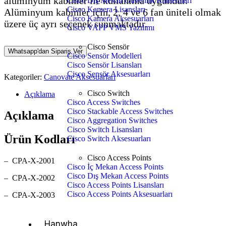
alüminyum kabinler ile kullanıma uygundur.
Cisco Dış Mekan Güvenlik Kameraları
Cisco Kamera Lisansları
Alüminyum kabinler için, 2, 4 ve 6 fan üniteli olmak
Cisco Kamera Aksesuarları
üzere üç ayrı seçenek sunmaktadır.
Cisco VAPP VMS Yazılımı
Cisco Sensör
Whatsapp'dan Sipariş Ver
Cisco Sensör Modelleri
Cisco Sensör Lisansları
Cisco Sensör Aksesuarları
Kategoriler:
Canovate Aksesuarları
Cisco Switch
Açıklama
Cisco Access Switches
Cisco Stackable Access Switches
Açıklama
Cisco Aggregation Switches
Cisco Switch Lisansları
Ürün Kodları
Cisco Switch Aksesuarları
Cisco Access Points
– CPA-X-2001
Cisco İç Mekan Access Points
Cisco Dış Mekan Access Points
– CPA-X-2002
Cisco Access Points Lisansları
Cisco Access Points Aksesuarları
– CPA-X-2003
Hanwha