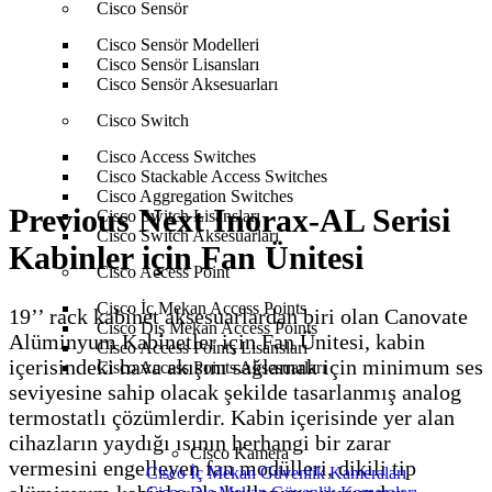
Cisco Sensör
Anasayfa
Canovate
Rack Kabinetler
Canovate
Cisco Sensör Modelleri
Aksesuarları
Previous Next Inorax-AL Serisi Kabinler için
Cisco Sensör Lisansları
Fan Ünitesi
Cisco Sensör Aksesuarları
Cisco Switch
Cisco Access Switches
Cisco Stackable Access Switches
Cisco Aggregation Switches
Previous Next Inorax-AL Serisi
Cisco Switch Lisansları
Cisco Switch Aksesuarları
Kabinler için Fan Ünitesi
Cisco Access Point
Cisco İç Mekan Access Points
19’’ rack kabinet aksesuarlardan biri olan Canovate
Cisco Dış Mekan Access Points
Alüminyum Kabinetler için Fan Ünitesi, kabin
Cisco Access Points Lisansları
içerisindeki hava akışını sağlamak için minimum ses
Cisco Access Points Aksesuarları
seviyesine sahip olacak şekilde tasarlanmış analog
termostatlı çözümlerdir. Kabin içerisinde yer alan
cihazların yaydığı ısının herhangi bir zarar
Cisco Kamera
vermesini engelleyen fan modülleri, dikili tip
Cisco İç Mekan Güvenlik Kameraları