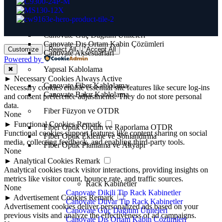
Rack Kabinetler
Canovate Dikili Tip Rack Kabinetler
Canovate Duvar Tip Rack Kabinetler
Canovate Güç Dağıtım Üniteleri
Canovate Dış Ortam Kabin Çözümleri
Customize
Reject All
Accept All
Canovate Aksesuarları
Powered by
Yapısal Kablolama
✖
►
Necessary Cookies
Always Active
Canovate Fiber Kablolama
Necessary cookies enable essential site features like secure log-ins
Canovate Bakır Kablolama
and consent preference adjustments. They do not store personal
data.
Fiber Füzyon ve OTDR
None
►
Functional Cookies
Remark
Fiber Optik Ölçüm ve Raporlama OTDR
Functional cookies support features like content sharing on social
Fiber Optik Ekleme ve Sonlandırma
media, collecting feedback, and enabling third-party tools.
Fiber Optik Planlama ve Altyapı
None
►
Analytical Cookies
Remark
Analytical cookies track visitor interactions, providing insights on
metrics like visitor count, bounce rate, and traffic sources.
Rack Kabinetler
None
Canovate Dikili Tip Rack Kabinetler
►
Advertisement Cookies
Remark
Canovate Duvar Tip Rack Kabinetler
Advertisement cookies deliver personalized ads based on your
Canovate Güç Dağıtım Üniteleri
previous visits and analyze the effectiveness of ad campaigns.
Canovate Dış Ortam Kabin Çözümleri