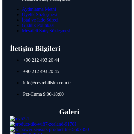
Grundig 25,6 cm (10,1") Monitör
Aydınlatma Metni
Grundig 54,6 cm (21,5") Monitör
Üyelik Sözleşmesi
Grundig 61 cm (23,8") Monitör
İptal ve İade Süreci
Grundig 68,5 cm (27") Monitör
Gizlilik Politikası
Grundig 81 cm (32") Monitör
Mesafeli Satış Sözleşmesi
Grundig 109 cm (43") Monitör
İletişim Bilgileri
Teltonika
+90 212 493 20 44
Teltonika Switch
Teltonika 4 Port Switch
+90 212 493 20 45
Teltonika 5 Port Switch
Teltonika 8 Port Switch
info@cevrebilisim.com.tr
Teltonika 24 Port Switch
Pzt-Cuma 9:00-18:00
Teltonika Access Points
Teltonika Wi-Fi 4 Access Points
Teltonika Wi-Fi 5 Access Points
Galeri
Canovate