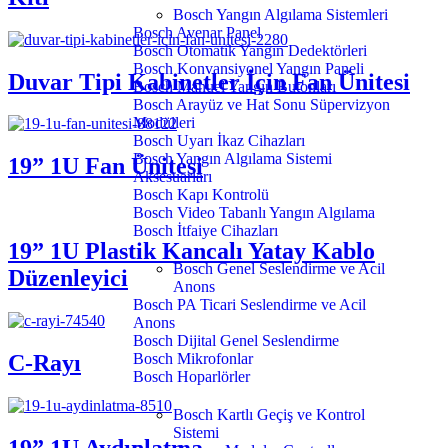
Bosch Yangın Algılama Sistemleri
Bosch Avenar Panel
Bosch Otomatik Yangın Dedektörleri
Bosch Konvansiyonel Yangın Paneli
Duvar Tipi Kabinetler İçin Fan Ünitesi
Bosch Manuel Yangın Butonları
Bosch Arayüz ve Hat Sonu Süpervizyon
Modülleri
Bosch Uyarı İkaz Cihazları
Bosch Yangın Algılama Sistemi
19” 1U Fan Ünitesi
Aksesuarları
Bosch Kapı Kontrolü
Bosch Video Tabanlı Yangın Algılama
Bosch İtfaiye Cihazları
19” 1U Plastik Kancalı Yatay Kablo
Bosch Genel Seslendirme ve Acil
Düzenleyici
Anons
Bosch PA Ticari Seslendirme ve Acil
Anons
Bosch Dijital Genel Seslendirme
C-Rayı
Bosch Mikrofonlar
Bosch Hoparlörler
Bosch Kartlı Geçiş ve Kontrol
Sistemi
19” 1U Aydınlatma