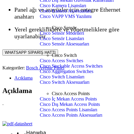
Cisco Dış Mekan Güvenlik Kameraları
Cisco Kamera Lisansları
Panel ağı ve arayüzler için entegre Ethernet
Cisco Kamera Aksesuarları
anahtarı
Cisco VAPP VMS Yazılımı
Cisco Sensör
Yerel gerekliliklere ve yönetmeliklere göre
Cisco Sensör Modelleri
uyarlanabilir
Cisco Sensör Lisansları
Cisco Sensör Aksesuarları
WHATSAPP SİPARİŞ HATTI
Cisco Switch
Cisco Access Switches
Cisco Stackable Access Switches
Kategoriler:
Bosch Avenar Panel
Cisco Aggregation Switches
Cisco Switch Lisansları
Açıklama
Cisco Switch Aksesuarları
Açıklama
Cisco Access Points
Cisco İç Mekan Access Points
.
Cisco Dış Mekan Access Points
Cisco Access Points Lisansları
Cisco Access Points Aksesuarları
Hanwha