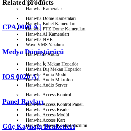
Related products
Hanwha Kameralar
Hanwha Dome Kameraları
Hanwha Bullet Kameraları
CPA 0000 A |
Hanwha PTZ Dome Kameraları
Hanwha AI Kameraları
Hanwha NVR
Wave VMS Yazılımı
Medya Dönüştürücü
Hanwha IP Audio
Hanwha İç Mekan Hoparlör
Hanwha Dış Mekan Hoparlör
Hanwha Audio Modül
IOS 0020 A |
Hanwha Audio Mikrofon
Hanwha Audio Server
Hanwha Access Kontrol
Panel Rayları
Hanwha Access Kontrol Paneli
Hanwha Access Reader
Hanwha Access Modül
Hanwha Access Kart
Güç Kaynağı Braketleri
Hanwha Access Kontrol Yazılımı