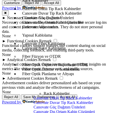
Rack Kabinetler
Customize
Reject All
Accept All
Powered by
Canovate Dikili Tip Rack Kabinetler
✖
Canovate Duvar Tip Rack Kabinetler
►
Necessary Cookies
Always Active
Canovate Güç Dağıtım Üniteleri
Necessary cookies enable essential site features like secure log-ins
Canovate Dış Ortam Kabin Çözümleri
and consent preference adjustments. They do not store personal
Canovate Aksesuarları
data.
Yapısal Kablolama
None
►
Functional Cookies
Remark
Canovate Fiber Kablolama
Functional cookies support features like content sharing on social
Canovate Bakır Kablolama
media, collecting feedback, and enabling third-party tools.
None
Fiber Füzyon ve OTDR
►
Analytical Cookies
Remark
Analytical cookies track visitor interactions, providing insights on
Fiber Optik Ölçüm ve Raporlama OTDR
metrics like visitor count, bounce rate, and traffic sources.
Fiber Optik Ekleme ve Sonlandırma
None
Fiber Optik Planlama ve Altyapı
►
Advertisement Cookies
Remark
Advertisement cookies deliver personalized ads based on your
previous visits and analyze the effectiveness of ad campaigns.
None
Rack Kabinetler
Reject All
Save My Preferences
Accept All
Canovate Dikili Tip Rack Kabinetler
Powered by
Canovate Duvar Tip Rack Kabinetler
Canovate Güç Dağıtım Üniteleri
Canovate Dış Ortam Kabin Çözümleri