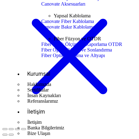
Canovate Aksesuarları
Yapısal Kablolama
Canovate Fiber Kablolama
Canovate Bakır Kablolama
Fiber Füzyon ve OTDR
Fiber Optik Ölçüm ve Raporlama OTDR
Fiber Optik Ekleme ve Sonlandırma
Fiber Optik Planlama ve Altyapı
Kurumsal
Hakkımızda
Sertifikalar
İnsan Kaynakları
Referanslarımız
İletişim
İletişim
Banka Bilgilerimiz
Bize Ulaşın