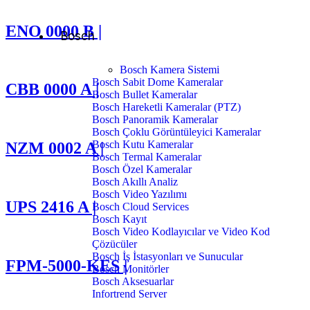
ENO 0000 B |
Bosch
Bosch Kamera Sistemi
Bosch Sabit Dome Kameralar
CBB 0000 A |
Bosch Bullet Kameralar
Bosch Hareketli Kameralar (PTZ)
Bosch Panoramik Kameralar
Bosch Çoklu Görüntüleyici Kameralar
Bosch Kutu Kameralar
NZM 0002 A |
Bosch Termal Kameralar
Bosch Özel Kameralar
Bosch Akıllı Analiz
Bosch Video Yazılımı
UPS 2416 A |
Bosch Cloud Services
Bosch Kayıt
Bosch Video Kodlayıcılar ve Video Kod
Çözücüler
Bosch İş İstasyonları ve Sunucular
FPM-5000-KES |
Bosch Monitörler
Bosch Aksesuarlar
Infortrend Server