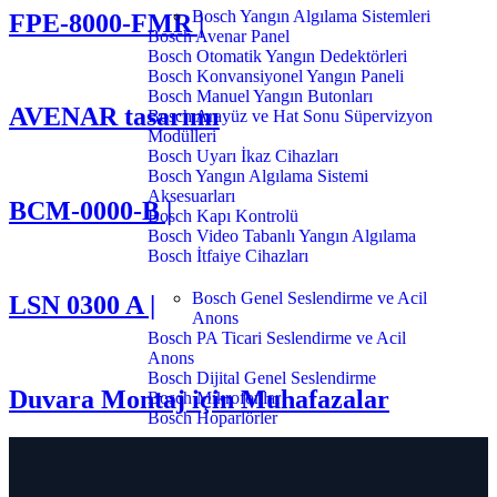
Bosch Yangın Algılama Sistemleri
FPE-8000-FMR |
Bosch Avenar Panel
Bosch Otomatik Yangın Dedektörleri
Bosch Konvansiyonel Yangın Paneli
Bosch Manuel Yangın Butonları
AVENAR tasarımı
Bosch Arayüz ve Hat Sonu Süpervizyon
Modülleri
Bosch Uyarı İkaz Cihazları
Bosch Yangın Algılama Sistemi
Aksesuarları
BCM-0000-B |
Bosch Kapı Kontrolü
Bosch Video Tabanlı Yangın Algılama
Bosch İtfaiye Cihazları
Bosch Genel Seslendirme ve Acil
LSN 0300 A |
Anons
Bosch PA Ticari Seslendirme ve Acil
Anons
Bosch Dijital Genel Seslendirme
Duvara Montaj için Muhafazalar
Bosch Mikrofonlar
Bosch Hoparlörler
Bosch Kartlı Geçiş ve Kontrol
Sistemi