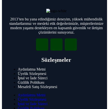
Bosch Access Modular Controller
Bosch Okuyucular ve Kartlar
Bosch Giriş Kontrol Aksesuarları
2013’ten bu yana edindiğimiz deneyim, yüksek mühendislik
standartlarımız ve mesleki etik değerlerimizle, müşterilerimize
Grundig
modern yaşamı destekleyen en kapsamlı güvenlik ve iletişim
Grundig Kameralar
çözümlerini sunuyoruz.
Grundig Bullet Kameraları
Grundig Dome Turret Kameraları
Grundig PTZ Kameraları
Grundig CCTV monitörleri
Grundig NVR
Sözleşmeler
Aydınlatma Metni
Üyelik Sözleşmesi
Grundig Kameralar
İptal ve İade Süreci
Grundig Dome Turret Kameraları
Gizlilik Politikası
Grundig Bullet Kameraları
Mesafeli Satış Sözleşmesi
Grundig PTZ Kameraları
Grundig Termal Kameraları
Aydınlatma Metni
Grundig NVR
Üyelik Sözleşmesi
İptal ve İade Süreci
Grundig CCTV Monitörleri
Gizlilik Politikası