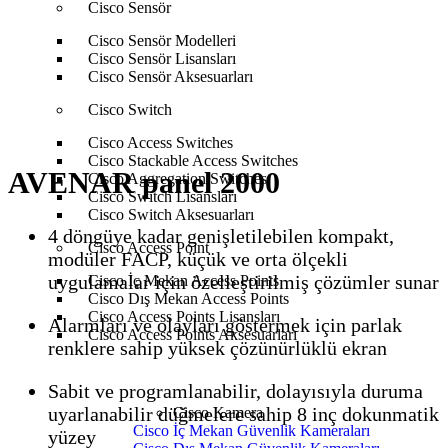
Cisco Sensör
Anasayfa
Bosch
Bosch Yangın Algılama Sistemleri
Bosch
Cisco Sensör Modelleri
Avenar Panel
AVENAR panel 2000
Cisco Sensör Lisansları
Cisco Sensör Aksesuarları
Cisco Switch
Cisco Access Switches
Cisco Stackable Access Switches
AVENAR panel 2000
Cisco Aggregation Switches
Cisco Switch Lisansları
Cisco Switch Aksesuarları
4 döngüye kadar genişletilebilen kompakt,
Cisco Access Point
modüler FACP, küçük ve orta ölçekli
uygulamalar için özelleştirilmiş çözümler sunar
Cisco İç Mekan Access Points
Cisco Dış Mekan Access Points
Cisco Access Points Lisansları
Alarmları ve olayları göstermek için parlak
Cisco Access Points Aksesuarları
renklere sahip yüksek çözünürlüklü ekran
Sabit ve programlanabilir, dolayısıyla duruma
uyarlanabilir düğmelere sahip 8 inç dokunmatik
Cisco Kamera
Cisco İç Mekan Güvenlik Kameraları
yüzey