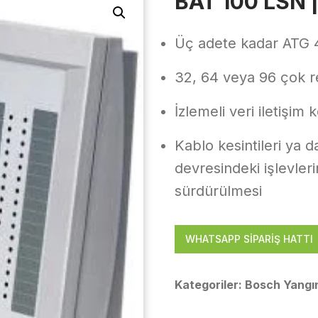
BAT 100 LSN 
Üç adete kadar ATG 42
32, 64 veya 96 çok re
İzlemeli veri iletişim
Kablo kesintileri ya
devresindeki işlevleri
sürdürülmesi
WHATSAPP SİPARİŞ HATTI
Kategoriler:
Bosch Yangın