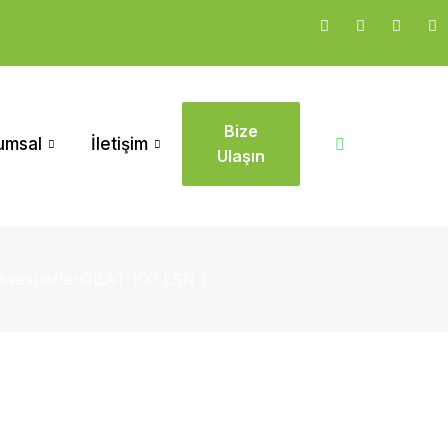
Bize
umsal
İletişim
Ulaşın
ksesuarları
BAT 100 LSN |