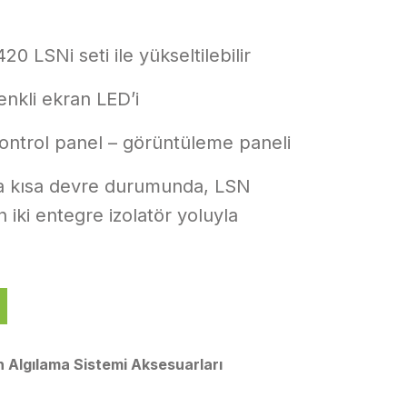
|
0 LSNi seti ile yükseltilebilir
nkli ekran LED’i
 kontrol panel – görüntüleme paneli
 da kısa devre durumunda, LSN
n iki entegre izolatör yoluyla
 Algılama Sistemi Aksesuarları