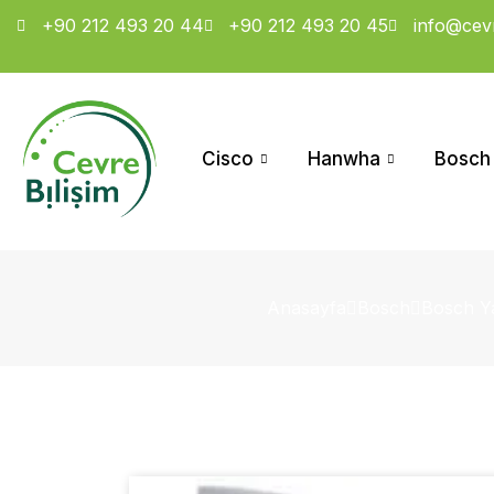
+90 212 493 20 44
+90 212 493 20 45
info@cevr
Cisco
Hanwha
Bosch
Anasayfa
Bosch
Bosch Ya