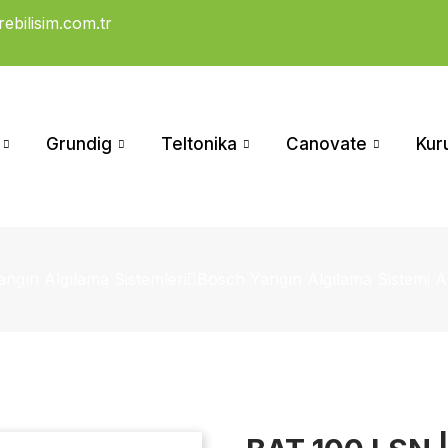
ebilisim.com.tr
Grundig
Teltonika
Canovate
Kur
ngın Algılama Sistemleri
Bosch Yangın Algılama Sistemi A