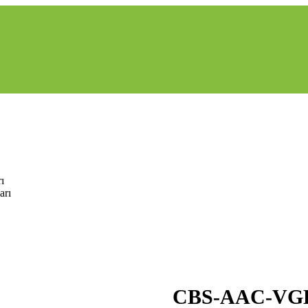
ı
arı
es
CBS-AAC-VGD
CBS-AAC-VG