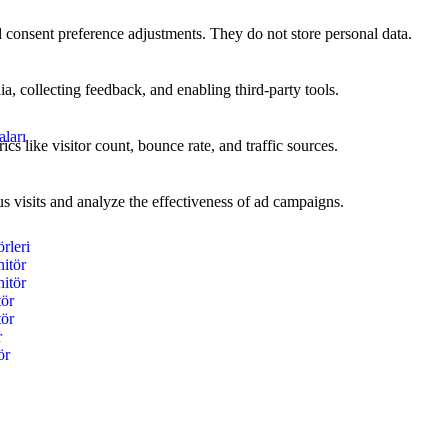
nd consent preference adjustments. They do not store personal data.
a, collecting feedback, and enabling third-party tools.
ları
ics like visitor count, bounce rate, and traffic sources.
 visits and analyze the effectiveness of ad campaigns.
rleri
itör
itör
tör
tör
r
ör