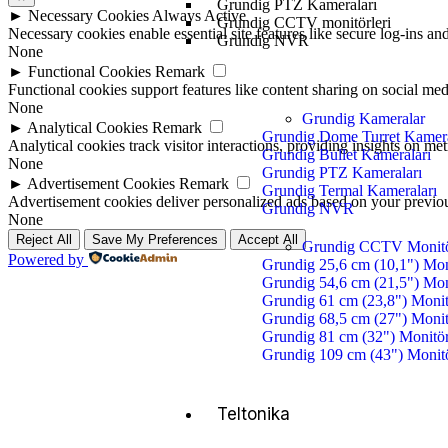
Grundig PTZ Kameraları
►
Necessary Cookies
Always Active
Grundig CCTV monitörleri
Necessary cookies enable essential site features like secure log-ins a
Grundig NVR
None
►
Functional Cookies
Remark
Functional cookies support features like content sharing on social medi
None
Grundig Kameralar
►
Analytical Cookies
Remark
Grundig Dome Turret Kamera
Analytical cookies track visitor interactions, providing insights on metr
Grundig Bullet Kameraları
None
Grundig PTZ Kameraları
►
Advertisement Cookies
Remark
Grundig Termal Kameraları
Advertisement cookies deliver personalized ads based on your previous
Grundig NVR
None
Reject All
Save My Preferences
Accept All
Grundig CCTV Monitö
Powered by
Grundig 25,6 cm (10,1") Mon
Grundig 54,6 cm (21,5") Mon
Grundig 61 cm (23,8") Moni
Grundig 68,5 cm (27") Moni
Grundig 81 cm (32") Monitö
Grundig 109 cm (43") Monit
Teltonika