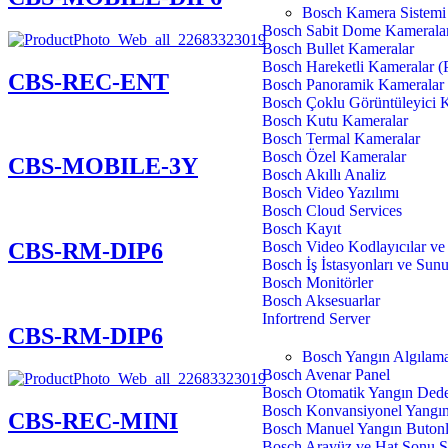
Bosch Kamera Sistemi
Bosch Sabit Dome Kamerala
Bosch Bullet Kameralar
Bosch Hareketli Kameralar 
CBS-REC-ENT
Bosch Panoramik Kameralar
Bosch Çoklu Görüntüleyici 
Bosch Kutu Kameralar
Bosch Termal Kameralar
Bosch Özel Kameralar
CBS-MOBILE-3Y
Bosch Akıllı Analiz
Bosch Video Yazılımı
Bosch Cloud Services
Bosch Kayıt
Bosch Video Kodlayıcılar v
CBS-RM-DIP6
Bosch İş İstasyonları ve Sun
Bosch Monitörler
Bosch Aksesuarlar
Infortrend Server
CBS-RM-DIP6
Bosch Yangın Algılama
Bosch Avenar Panel
Bosch Otomatik Yangın Dede
Bosch Konvansiyonel Yangın
CBS-REC-MINI
Bosch Manuel Yangın Butonl
Bosch Arayüz ve Hat Sonu S