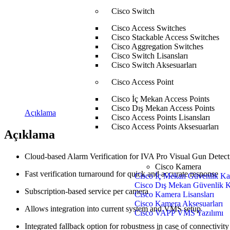
Cisco Switch
Cisco Access Switches
Cisco Stackable Access Switches
Cisco Aggregation Switches
Cisco Switch Lisansları
Cisco Switch Aksesuarları
Cisco Access Point
Cisco İç Mekan Access Points
Cisco Dış Mekan Access Points
Açıklama
Cisco Access Points Lisansları
Cisco Access Points Aksesuarları
Açıklama
Cloud-based Alarm Verification for IVA Pro Visual Gun Detect
Cisco Kamera
Fast verification turnaround for quick and accurate response
Cisco İç Mekan Güvenlik Ka
Cisco Dış Mekan Güvenlik K
Subscription-based service per camera
Cisco Kamera Lisansları
Cisco Kamera Aksesuarları
Allows integration into current system and VMS setup
Cisco VAPP VMS Yazılımı
Integrated fallback option for robustness in case of connectivity