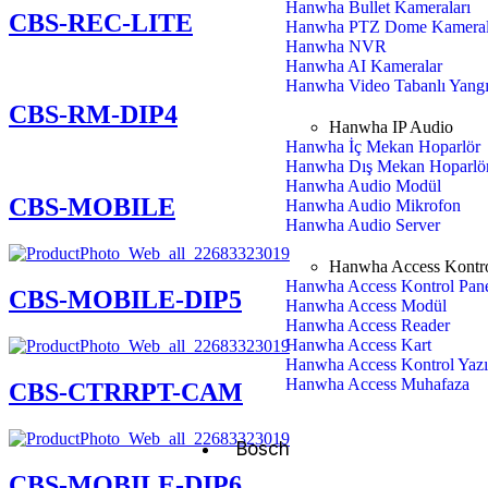
Hanwha Bullet Kameraları
CBS-REC-LITE
Hanwha PTZ Dome Kameral
Hanwha NVR
Hanwha AI Kameralar
Hanwha Video Tabanlı Yangı
CBS-RM-DIP4
Hanwha IP Audio
Hanwha İç Mekan Hoparlör
Hanwha Dış Mekan Hoparlö
Hanwha Audio Modül
CBS-MOBILE
Hanwha Audio Mikrofon
Hanwha Audio Server
Hanwha Access Kontr
Hanwha Access Kontrol Pane
CBS-MOBILE-DIP5
Hanwha Access Modül
Hanwha Access Reader
Hanwha Access Kart
Hanwha Access Kontrol Yazı
Hanwha Access Muhafaza
CBS-CTRRPT-CAM
Bosch
CBS-MOBILE-DIP6