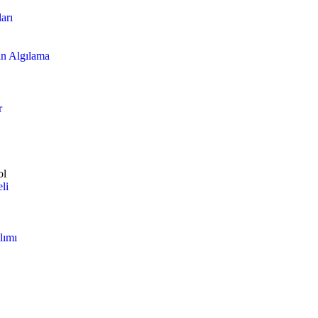
arı
n Algılama
r
ol
li
lımı