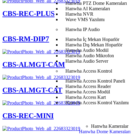
Hanwha PTZ Dome Kameraları
Hanwha AI Kameraları
CBS-REC-PLUS
Hanwha NVR
Wave VMS Yazılımı
Hanwha IP Audio
CBS-RM-DIP7
Hanwha İç Mekan Hoparlör
Hanwha Dış Mekan Hoparlör
Hanwha Audio Modül
Hanwha Audio Mikrofon
Hanwha Audio Server
CBS-ALMGT-CAM
Hanwha Access Kontrol
Hanwha Access Kontrol Paneli
Hanwha Access Reader
CBS-ALMGT-CAT
Hanwha Access Modül
Hanwha Access Kart
Hanwha Access Kontrol Yazılımı
CBS-REC-MINI
Hanwha Kameralar
Hanwha Dome Kameraları