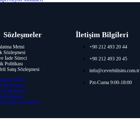
mi Aksesuarları
 Algılama
Sözleşmeler
İletişim Bilgileri
rme ve Acil Anons
 ve Acil Anons
latma Metni
+90 212 493 20 44
irme
k Sözleşmesi
 ve İade Süreci
+90 212 493 20 45
ik Politikası
eli Satış Sözleşmesi
info@cevrebilisim.com.tr
Kontrol Sistemi
oller
latma Metni
Pzt-Cuma 9:00-18:00
r
k Sözleşmesi
ları
 ve İade Süreci
ik Politikası
eli Satış Sözleşmesi