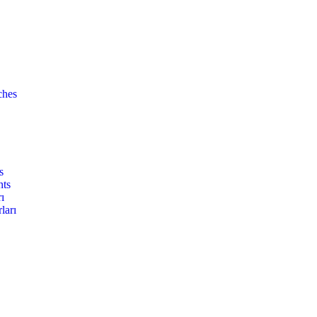
ches
s
nts
ı
ları