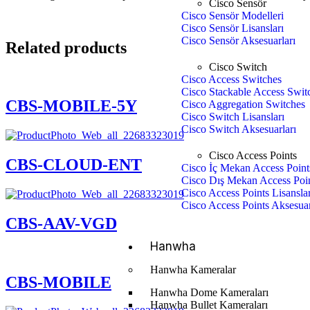
Cisco Sensör
Cisco Sensör Modelleri
Cisco Sensör Lisansları
Cisco Sensör Aksesuarları
Related products
Cisco Switch
Cisco Access Switches
Cisco Stackable Access Swit
CBS-MOBILE-5Y
Cisco Aggregation Switches
Cisco Switch Lisansları
Cisco Switch Aksesuarları
Cisco Access Points
CBS-CLOUD-ENT
Cisco İç Mekan Access Point
Cisco Dış Mekan Access Poi
Cisco Access Points Lisanslar
Cisco Access Points Aksesuar
CBS-AAV-VGD
Hanwha
Hanwha Kameralar
CBS-MOBILE
Hanwha Dome Kameraları
Hanwha Bullet Kameraları