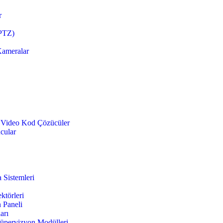
r
(PTZ)
Kameralar
e Video Kod Çözücüler
ucular
 Sistemleri
ktörleri
 Paneli
arı
üpervizyon Modülleri