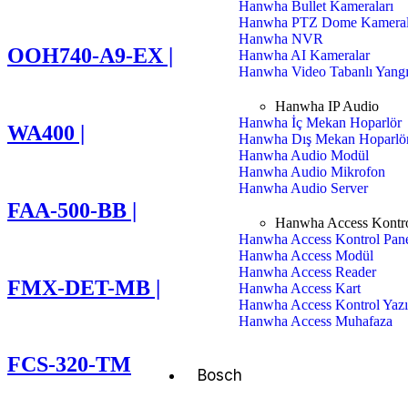
Hanwha Bullet Kameraları
Hanwha PTZ Dome Kameral
Hanwha NVR
OOH740-A9-EX |
Hanwha AI Kameralar
Hanwha Video Tabanlı Yangı
Hanwha IP Audio
Hanwha İç Mekan Hoparlör
WA400 |
Hanwha Dış Mekan Hoparlö
Hanwha Audio Modül
Hanwha Audio Mikrofon
Hanwha Audio Server
FAA-500-BB |
Hanwha Access Kontr
Hanwha Access Kontrol Pane
Hanwha Access Modül
Hanwha Access Reader
FMX-DET-MB |
Hanwha Access Kart
Hanwha Access Kontrol Yazı
Hanwha Access Muhafaza
FCS-320-TM
Bosch