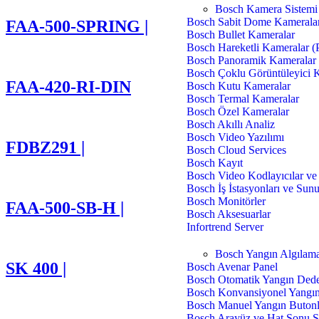
Bosch Kamera Sistemi
Bosch Sabit Dome Kamerala
FAA-500-SPRING |
Bosch Bullet Kameralar
Bosch Hareketli Kameralar 
Bosch Panoramik Kameralar
Bosch Çoklu Görüntüleyici 
FAA-420-RI-DIN
Bosch Kutu Kameralar
Bosch Termal Kameralar
Bosch Özel Kameralar
Bosch Akıllı Analiz
Bosch Video Yazılımı
FDBZ291 |
Bosch Cloud Services
Bosch Kayıt
Bosch Video Kodlayıcılar v
Bosch İş İstasyonları ve Sun
Bosch Monitörler
FAA-500-SB-H |
Bosch Aksesuarlar
Infortrend Server
Bosch Yangın Algılama
SK 400 |
Bosch Avenar Panel
Bosch Otomatik Yangın Dede
Bosch Konvansiyonel Yangın
Bosch Manuel Yangın Butonl
Bosch Arayüz ve Hat Sonu S