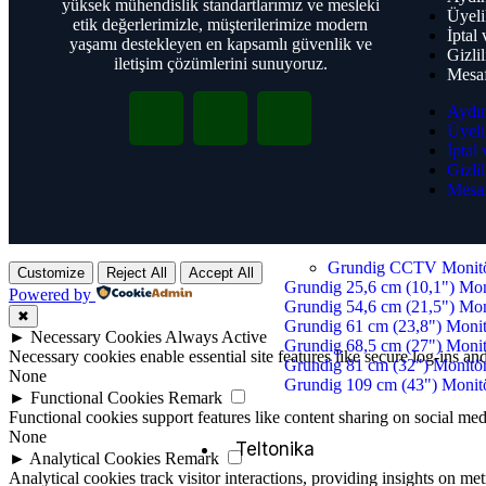
yüksek mühendislik standartlarımız ve mesleki
Grundig PTZ Kameraları
Üyeli
etik değerlerimizle, müşterilerimize modern
Grundig CCTV monitörleri
İptal
yaşamı destekleyen en kapsamlı güvenlik ve
Grundig NVR
Gizlil
iletişim çözümlerini sunuyoruz.
Mesaf
Aydın
Grundig Kameralar
Üyeli
Grundig Dome Turret Kamera
İptal
Grundig Bullet Kameraları
Gizlil
Grundig PTZ Kameraları
Mesaf
Grundig Termal Kameraları
Grundig NVR
Grundig CCTV Monitö
Customize
Reject All
Accept All
Grundig 25,6 cm (10,1") Mon
Powered by
Grundig 54,6 cm (21,5") Mon
✖
Grundig 61 cm (23,8") Moni
►
Necessary Cookies
Always Active
Grundig 68,5 cm (27") Moni
Necessary cookies enable essential site features like secure log-ins a
Grundig 81 cm (32") Monitö
None
Grundig 109 cm (43") Monit
►
Functional Cookies
Remark
Functional cookies support features like content sharing on social medi
None
Teltonika
►
Analytical Cookies
Remark
Analytical cookies track visitor interactions, providing insights on metr