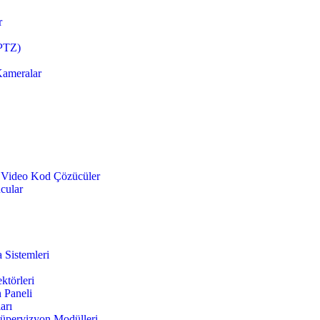
r
(PTZ)
Kameralar
e Video Kod Çözücüler
ucular
 Sistemleri
ktörleri
 Paneli
arı
üpervizyon Modülleri