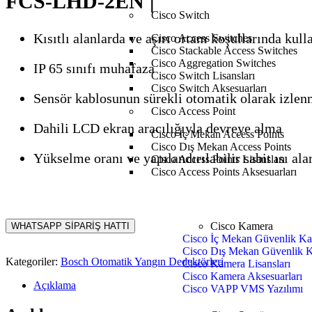
FCS-LHD-2EN |
Cisco Switch
Kısıtlı alanlarda ve aşırı ortam koşullarında kulla
Cisco Access Switches
Cisco Stackable Access Switches
Cisco Aggregation Switches
IP 65 sınıfı muhafaza
Cisco Switch Lisansları
Cisco Switch Aksesuarları
Sensör kablosunun sürekli otomatik olarak izlen
Cisco Access Point
Dahili LCD ekran aracılığıyla devreye alma
Cisco İç Mekan Access Points
Cisco Dış Mekan Access Points
Yükselme oranı ve yapılandırılabilir sabit ısı al
Cisco Access Points Lisansları
Cisco Access Points Aksesuarları
Cisco Kamera
WHATSAPP SİPARİŞ HATTI
Cisco İç Mekan Güvenlik Ka
Cisco Dış Mekan Güvenlik K
Kategoriler:
Bosch Otomatik Yangın Dedektörleri
Cisco Kamera Lisansları
Cisco Kamera Aksesuarları
Açıklama
Cisco VAPP VMS Yazılımı