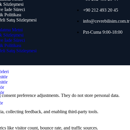
k Sözleşmesi
 ve İade Süreci
+90 212 493 20 45
ik Politikası
eli Satış Sözleşmesi
info@cevrebilisim.com.tr
latma Metni
Pzt-Cuma 9:00-18:00
k Sözleşmesi
ları
 ve İade Süreci
ik Politikası
eli Satış Sözleşmesi
rleri
itör
itör
tör
tör
nd consent preference adjustments. They do not store personal data.
r
ör
a, collecting feedback, and enabling third-party tools.
ics like visitor count, bounce rate, and traffic sources.