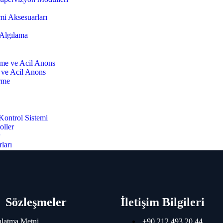
mi Aksesuarları
 Algılama
rme ve Acil Anons
 ve Acil Anons
irme
Kontrol Sistemi
oller
r
ları
Sözleşmeler
İletişim Bilgileri
latma Metni
+90 212 493 20 44