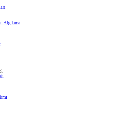
arı
n Algılama
r
ol
li
lımı