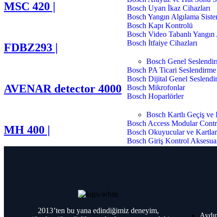
MSC 420 |
Bosch Uyarı İkaz Cihazları
Bosch Yangın Algılama Siste
Bosch Kapı Kontrolü
Bosch Video Tabanlı Yangın
Bosch İtfaiye Cihazları
FDBZ293 |
Bosch Genel Seslendi
Bosch PA Ticari Seslendirme
Bosch Dijital Genel Seslend
AVENAR detector 4000
Bosch Mikrofonlar
Bosch Hoparlörler
Bosch Kartlı Geçiş ve 
Bosch Access Modular Contr
MH 400 |
Bosch Okuyucular ve Kartla
Bosch Giriş Kontrol Aksesuar
Grundig
Grundig Kameralar
Grundig Bullet Kameraları
2013’ten bu yana edindiğimiz deneyim,
Grundig Dome Turret Kameraları
Aydın