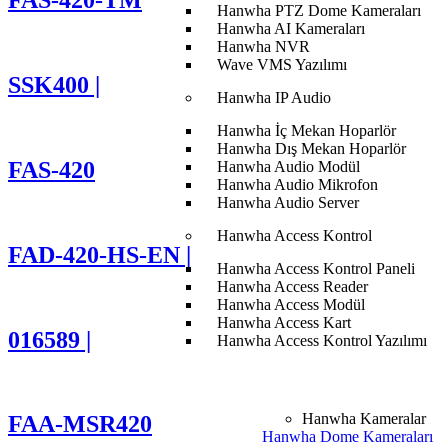
FAS‑420-TM
Hanwha PTZ Dome Kameraları
Hanwha AI Kameraları
Hanwha NVR
Wave VMS Yazılımı
SSK400 |
Hanwha IP Audio
Hanwha İç Mekan Hoparlör
Hanwha Dış Mekan Hoparlör
FAS‑420
Hanwha Audio Modül
Hanwha Audio Mikrofon
Hanwha Audio Server
Hanwha Access Kontrol
FAD-420-HS-EN |
Hanwha Access Kontrol Paneli
Hanwha Access Reader
Hanwha Access Modül
Hanwha Access Kart
016589 |
Hanwha Access Kontrol Yazılımı
Hanwha Kameralar
FAA-MSR420
Hanwha Dome Kameraları