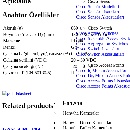
Açıklama
Cisco Sensör
Cisco Sensör Modelleri
Cisco Sensör Lisansları
Anahtar Özellikler
Cisco Sensör Aksesuarları
Ağırlık (g)
860 g
Cisco Switch
Cisco Access Switches
Boyutlar (Y x G x D) (mm)
180 x 182 x 90 mm
Cisco Stackable Access Swit
Malzeme
Plastik
Cisco Aggregation Switches
Renkli
Gri
Cisco Switch Lisansları
Çalışma bağıl nemi, yoğuşmasız (%)
0 – 95 %
Cisco Switch Aksesuarları
Çalışma gerilimi (VDC)
20 – 30 VDC
Cisco Access Points
Çalışma sıcaklığı (°C)
-20 – 50 °C
Cisco İç Mekan Access Point
Çevre sınıfı (EN 50130-5)
II
Cisco Dış Mekan Access Poi
Cisco Access Points Lisanslar
Cisco Access Points Aksesuar
Hanwha
Related products
Hanwha Kameralar
Hanwha Dome Kameraları
Hanwha Bullet Kameraları