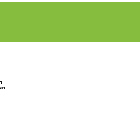
ı
arı
tomatik Yangın Dedektörleri
FCS-LHD-2EN |