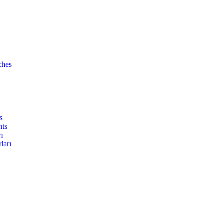
ches
s
nts
ı
ları