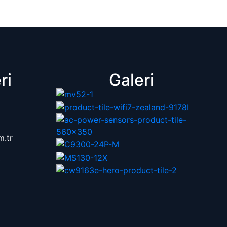
ri
Galeri
m.tr
0