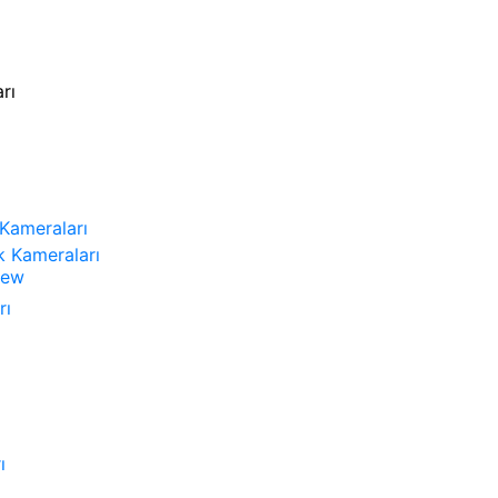
rı
Kameraları
k Kameraları
rı
ı