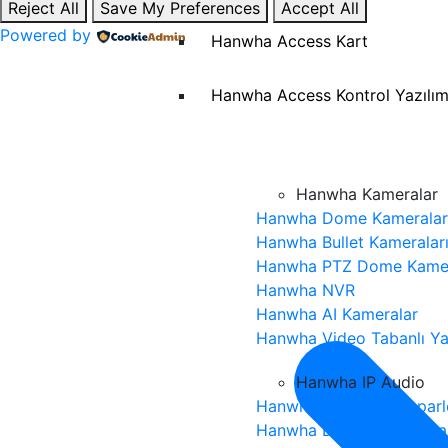
Reject All
Save My Preferences
Accept All
Powered by
Hanwha Access Kart
Hanwha Access Kontrol Yazılım
Hanwha Kameralar
Hanwha Dome Kameralar
Hanwha Bullet Kameralar
Hanwha PTZ Dome Kamer
Hanwha NVR
Hanwha AI Kameralar
Hanwha Video Tabanlı Ya
Hanwha IP Audio
Hanwha İç Mekan Hoparl
Hanwha Dış Mekan Hopar