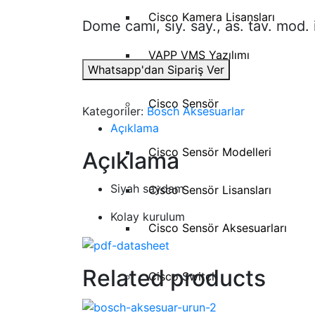
Cisco Kamera Lisansları
Dome camı, siy. say., as. tav. mod. 
VAPP VMS Yazılımı
Whatsapp'dan Sipariş Ver
Cisco Sensör
Kategoriler:
Bosch Aksesuarlar
Açıklama
Cisco Sensör Modelleri
Açıklama
Siyah saydam
Cisco Sensör Lisansları
Kolay kurulum
Cisco Sensör Aksesuarları
Related products
Cisco Switch