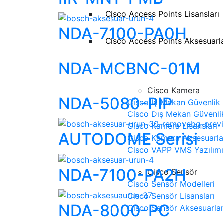
Cisco Access Points Lisansları
NDA-7100-PA0H
Cisco Access Points Aksesuarla
NDA-MCBNC-01M
Cisco Kamera
NDA-5080-PIP
Cisco İç Mekan Güvenlik 
Cisco Dış Mekan Güvenli
Cisco Kamera Lisansları
AUTODOME Serisi
Cisco Kamera Aksesuarla
Cisco VAPP VMS Yazılımı
NDA-7100-PA2H
Cisco Sensör
Cisco Sensör Modelleri
Cisco Sensör Lisansları
NDA-8000-PC
Cisco Sensör Aksesuarlar