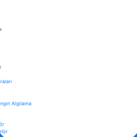
ı
ı
ı
aları
ngın Algılama
ör
lör