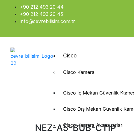
+90 212 493 20 44
+90 212 493 20 45
info@cevrebilisim.com.tr
Cisco
Cisco Kamera
Cisco İç Mekan Güvenlik Kamer
Anasay
Cisco Dış Mekan Güvenlik Kame
Cisco Kamera Aksesuarları
NEZ-A5-BUB-CTIP