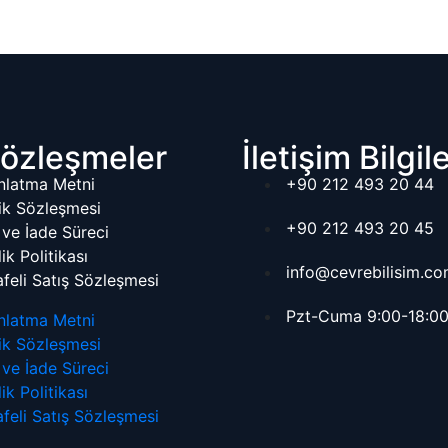
özleşmeler
İletişim Bilgile
nlatma Metni
+90 212 493 20 44
ik Sözleşmesi
+90 212 493 20 45
l ve İade Süreci
lik Politikası
info@cevrebilisim.co
feli Satış Sözleşmesi
Pzt-Cuma 9:00-18:0
nlatma Metni
ik Sözleşmesi
l ve İade Süreci
lik Politikası
feli Satış Sözleşmesi