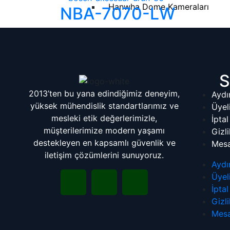
Hanwha Dome Kameraları
NBA-7070-LW
Hanwha Bullet Kameraları
Hanwha PTZ Dome Kameraları
S
Hanwha AI Kameraları
2013’ten bu yana edindiğimiz deneyim,
Aydı
yüksek mühendislik standartlarımız ve
Üyel
Hanwha NVR
mesleki etik değerlerimizle,
İpta
müşterilerimize modern yaşamı
Gizli
destekleyen en kapsamlı güvenlik ve
Mesa
Wave VMS Yazılımı
iletişim çözümlerini sunuyoruz.
Aydı
Üyel
Hanwha IP Audio
İpta
Gizli
Mesa
Hanwha İç Mekan Hoparlör