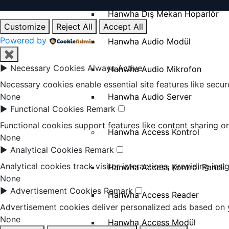
Hanwha Dış Mekan Hoparlör
Customize
Reject All
Accept All
Powered by
Hanwha Audio Modül
✖
►
Necessary Cookies
Always Active
Hanwha Audio Mikrofon
Necessary cookies enable essential site features like secu
Hanwha Audio Server
None
►
Functional Cookies
Remark
Functional cookies support features like content sharing on
Hanwha Access Kontrol
None
►
Analytical Cookies
Remark
Analytical cookies track visitor interactions, providing insi
Hanwha Access Kontrol Paneli
None
►
Advertisement Cookies
Remark
Hanwha Access Reader
Advertisement cookies deliver personalized ads based on y
None
Hanwha Access Modül