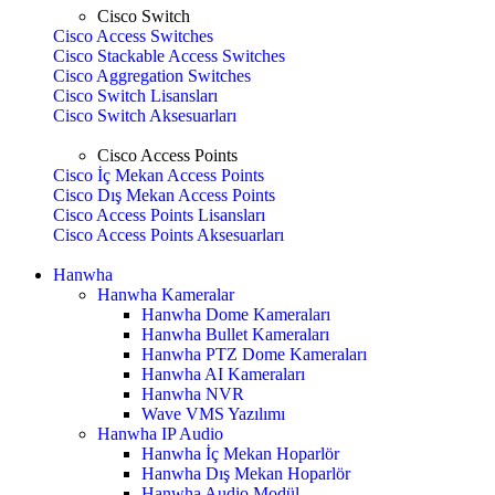
Cisco Switch
Cisco Access Switches
Cisco Stackable Access Switches
Cisco Aggregation Switches
Cisco Switch Lisansları
Cisco Switch Aksesuarları
Cisco Access Points
Cisco İç Mekan Access Points
Cisco Dış Mekan Access Points
Cisco Access Points Lisansları
Cisco Access Points Aksesuarları
Hanwha
Hanwha Kameralar
Hanwha Dome Kameraları
Hanwha Bullet Kameraları
Hanwha PTZ Dome Kameraları
Hanwha AI Kameraları
Hanwha NVR
Wave VMS Yazılımı
Hanwha IP Audio
Hanwha İç Mekan Hoparlör
Hanwha Dış Mekan Hoparlör
Hanwha Audio Modül