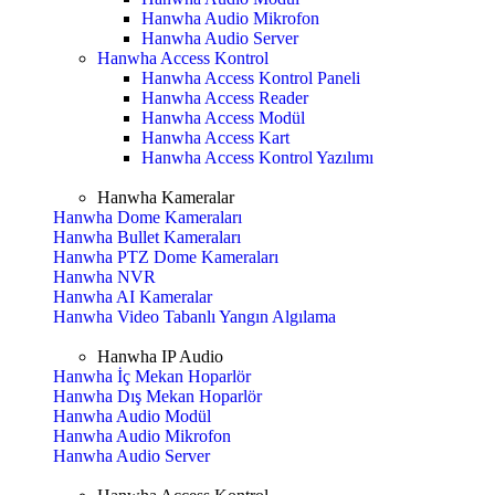
Hanwha Audio Mikrofon
Hanwha Audio Server
Hanwha Access Kontrol
Hanwha Access Kontrol Paneli
Hanwha Access Reader
Hanwha Access Modül
Hanwha Access Kart
Hanwha Access Kontrol Yazılımı
Hanwha Kameralar
Hanwha Dome Kameraları
Hanwha Bullet Kameraları
Hanwha PTZ Dome Kameraları
Hanwha NVR
Hanwha AI Kameralar
Hanwha Video Tabanlı Yangın Algılama
Hanwha IP Audio
Hanwha İç Mekan Hoparlör
Hanwha Dış Mekan Hoparlör
Hanwha Audio Modül
Hanwha Audio Mikrofon
Hanwha Audio Server