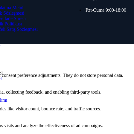
arı
latma Metni
Pzt-Cuma 9:00-18:00
k Sözleşmesi
 ve İade Süreci
n Algılama
ik Politikası
eli Satış Sözleşmesi
r
ol
nd consent preference adjustments. They do not store personal data.
li
a, collecting feedback, and enabling third-party tools.
lımı
ics like visitor count, bounce rate, and traffic sources.
 visits and analyze the effectiveness of ad campaigns.