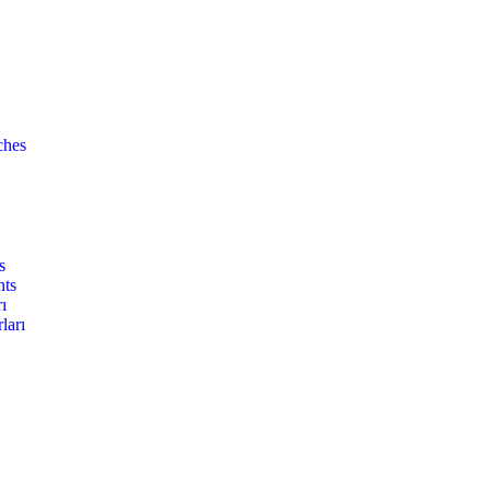
ches
s
nts
ı
ları