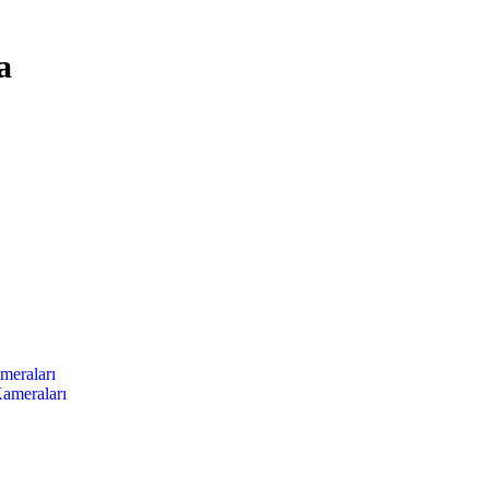
a
meraları
ameraları