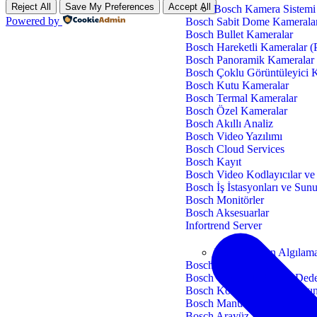
Reject All
Save My Preferences
Accept All
Bosch Kamera Sistemi
Powered by
Bosch Sabit Dome Kamerala
Bosch Bullet Kameralar
Bosch Hareketli Kameralar 
Bosch Panoramik Kameralar
Bosch Çoklu Görüntüleyici 
Bosch Kutu Kameralar
Bosch Termal Kameralar
Bosch Özel Kameralar
Bosch Akıllı Analiz
Bosch Video Yazılımı
Bosch Cloud Services
Bosch Kayıt
Bosch Video Kodlayıcılar v
Bosch İş İstasyonları ve Sun
Bosch Monitörler
Bosch Aksesuarlar
Infortrend Server
Bosch Yangın Algılama
Bosch Avenar Panel
Bosch Otomatik Yangın Dede
Bosch Konvansiyonel Yangın
Bosch Manuel Yangın Butonl
Bosch Arayüz ve Hat Sonu S