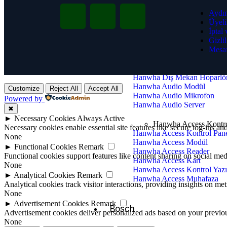
Hanwha Bullet Kameraları
Hanwha PTZ Dome Kameral
Aydın
Hanwha NVR
Üyeli
Hanwha AI Kameralar
İptal
Hanwha Video Tabanlı Yangı
Gizlil
Mesaf
Hanwha IP Audio
Hanwha İç Mekan Hoparlör
Hanwha Dış Mekan Hoparlö
Hanwha Audio Modül
Customize
Reject All
Accept All
Hanwha Audio Mikrofon
Powered by
Hanwha Audio Server
✖
►
Necessary Cookies
Always Active
Hanwha Access Kontr
Necessary cookies enable essential site features like secure log-ins a
Hanwha Access Kontrol Pane
None
Hanwha Access Modül
►
Functional Cookies
Remark
Hanwha Access Reader
Functional cookies support features like content sharing on social medi
Hanwha Access Kart
None
Hanwha Access Kontrol Yazı
►
Analytical Cookies
Remark
Hanwha Access Muhafaza
Analytical cookies track visitor interactions, providing insights on metr
None
►
Advertisement Cookies
Remark
Bosch
Advertisement cookies deliver personalized ads based on your previous
None