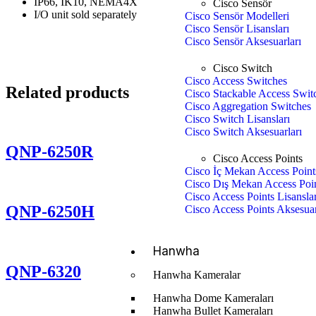
IP66, IK10, NEMA4X
Cisco Sensör
I/O unit sold separately
Cisco Sensör Modelleri
Cisco Sensör Lisansları
Cisco Sensör Aksesuarları
Cisco Switch
Cisco Access Switches
Related products
Cisco Stackable Access Swit
Cisco Aggregation Switches
Cisco Switch Lisansları
Cisco Switch Aksesuarları
QNP-6250R
Cisco Access Points
Cisco İç Mekan Access Point
Cisco Dış Mekan Access Poi
Cisco Access Points Lisanslar
QNP-6250H
Cisco Access Points Aksesuar
Hanwha
QNP-6320
Hanwha Kameralar
Hanwha Dome Kameraları
Hanwha Bullet Kameraları