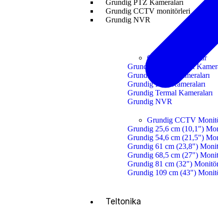
Grundig PTZ Kameraları
Grundig CCTV monitörleri
Grundig NVR
Grundig Kameralar
Grundig Dome Turret Kamera
Grundig Bullet Kameraları
Grundig PTZ Kameraları
Grundig Termal Kameraları
Grundig NVR
Grundig CCTV Monitö
Grundig 25,6 cm (10,1") Mon
Grundig 54,6 cm (21,5") Mon
Grundig 61 cm (23,8") Moni
Grundig 68,5 cm (27") Moni
Grundig 81 cm (32") Monitö
Grundig 109 cm (43") Monit
Teltonika