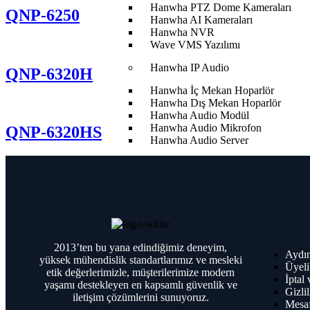
Hanwha PTZ Dome Kameraları
QNP-6250
Hanwha AI Kameraları
Hanwha NVR
Wave VMS Yazılımı
Hanwha IP Audio
QNP-6320H
Hanwha İç Mekan Hoparlör
Hanwha Dış Mekan Hoparlör
Hanwha Audio Modül
Hanwha Audio Mikrofon
QNP-6320HS
Hanwha Audio Server
Hanwha Access Kontrol
Hanwha Access Kontrol Paneli
Hanwha Access Reader
Hanwha Access Modül
Hanwha Access Kart
Hanwha Access Kontrol Yazılımı
2013’ten bu yana edindiğimiz deneyim,
Aydın
yüksek mühendislik standartlarımız ve mesleki
Üyeli
etik değerlerimizle, müşterilerimize modern
İptal
yaşamı destekleyen en kapsamlı güvenlik ve
Hanwha Kameralar
Gizlil
iletişim çözümlerini sunuyoruz.
Hanwha Dome Kameraları
Mesaf