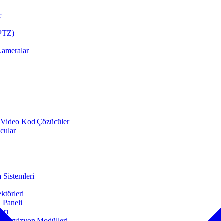
r
(PTZ)
Kameralar
e Video Kod Çözücüler
ucular
 Sistemleri
ktörleri
 Paneli
arı
üpervizyon Modülleri