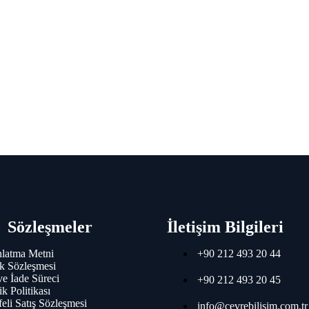
Sözleşmeler
İletişim Bilgileri
latma Metni
+90 212 493 20 44
k Sözleşmesi
 ve İade Süreci
+90 212 493 20 45
ik Politikası
eli Satış Sözleşmesi
info@cevrebilisim.com.tr