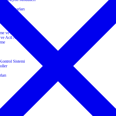
mi Aksesuarları
 Algılama
rme ve Acil Anons
 ve Acil Anons
irme
Kontrol Sistemi
oller
r
ları