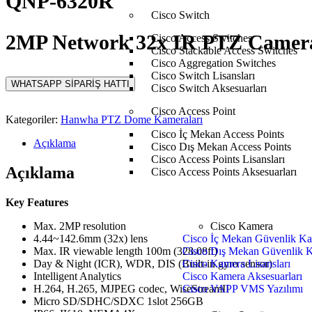
QNP-6320R
Cisco Switch
2MP Network 32x IR PTZ Camer
Cisco Access Switches
Cisco Stackable Access Switches
Cisco Aggregation Switches
Cisco Switch Lisansları
WHATSAPP SİPARİŞ HATTI
Cisco Switch Aksesuarları
Cisco Access Point
Kategoriler:
Hanwha PTZ Dome Kameraları
Cisco İç Mekan Access Points
Açıklama
Cisco Dış Mekan Access Points
Cisco Access Points Lisansları
Açıklama
Cisco Access Points Aksesuarları
Key Features
Max. 2MP resolution
Cisco Kamera
4.44~142.6mm (32x) lens
Cisco İç Mekan Güvenlik Ka
Max. IR viewable length 100m (328.08ft)
Cisco Dış Mekan Güvenlik K
Day & Night (ICR), WDR, DIS (Built-in gyro sensor)
Cisco Kamera Lisansları
Intelligent Analytics
Cisco Kamera Aksesuarları
H.264, H.265, MJPEG codec, WiseStreamII
Cisco VAPP VMS Yazılımı
Micro SD/SDHC/SDXC 1slot 256GB