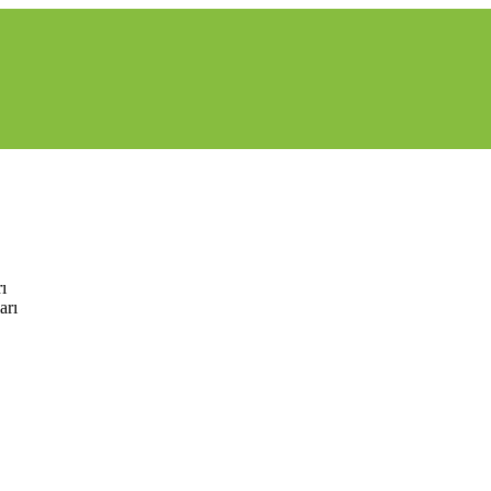
ı
arı
Kameraları
QNP-6320R