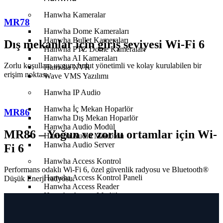
Hanwha Kameralar
MR78
Hanwha Dome Kameraları
Hanwha Bullet Kameraları
Dış mekanlar için giriş seviyesi Wi-Fi 6
Hanwha PTZ Dome Kameraları
Hanwha AI Kameraları
Zorlu koşullara uygun, bulut yönetimli ve kolay kurulabilen bir
Hanwha NVR
erişim noktası.
Wave VMS Yazılımı
Hanwha IP Audio
Hanwha İç Mekan Hoparlör
MR86
Hanwha Dış Mekan Hoparlör
Hanwha Audio Modül
MR86 – Yoğun ve zorlu ortamlar için Wi-
Hanwha Audio Mikrofon
Hanwha Audio Server
Fi 6
Hanwha Access Kontrol
Performans odaklı Wi-Fi 6, özel güvenlik radyosu ve Bluetooth®
Hanwha Access Kontrol Paneli
Düşük Enerji radyosu.
Hanwha Access Reader
Hanwha Access Modül
Hanwha Access Kart
Hanwha Access Kontrol Yazılımı