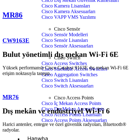
Cisco Dış Mekan Güvenlik Kameraları
Cisco Kamera Lisansları
Cisco Kamera Aksesuarları
MR86
Cisco VAPP VMS Yazılımı
Cisco Sensör
Cisco Sensör Modelleri
CW9163E
Cisco Sensör Lisansları
Cisco Sensör Aksesuarları
Bulut yönetimli dış mekan Wi-Fi 6E
Cisco Switch
Cisco Access Switches
Yüksek performanslı Cisco Catalyst 9163E dış mekan Wi-Fi 6E
Cisco Stackable Access Switches
erişim noktasıyla tanışın.
Cisco Aggregation Switches
Cisco Switch Lisansları
Cisco Switch Aksesuarları
MR76
Cisco Access Points
Cisco İç Mekan Access Points
Cisco Dış Mekan Access Points
Dış mekân ve endüstriyel Wi-Fi 6
Cisco Access Points Lisansları
Cisco Access Points Aksesuarları
Harici antenler, entegre ve özel güvenlik radyoları, Bluetooth®
radyolar.
Hanwha