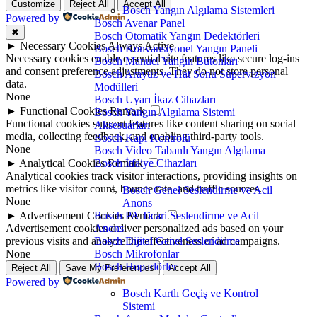
Customize
Reject All
Accept All
Bosch Yangın Algılama Sistemleri
Powered by
Bosch Avenar Panel
✖
Bosch Otomatik Yangın Dedektörleri
►
Necessary Cookies
Always Active
Bosch Konvansiyonel Yangın Paneli
Necessary cookies enable essential site features like secure log-ins
Bosch Manuel Yangın Butonları
and consent preference adjustments. They do not store personal
Bosch Arayüz ve Hat Sonu Süpervizyon
data.
Modülleri
None
Bosch Uyarı İkaz Cihazları
►
Functional Cookies
Remark
Bosch Yangın Algılama Sistemi
Functional cookies support features like content sharing on social
Aksesuarları
media, collecting feedback, and enabling third-party tools.
Bosch Kapı Kontrolü
None
Bosch Video Tabanlı Yangın Algılama
►
Analytical Cookies
Bosch İtfaiye Cihazları
Remark
Analytical cookies track visitor interactions, providing insights on
metrics like visitor count, bounce rate, and traffic sources.
Bosch Genel Seslendirme ve Acil
None
Anons
►
Advertisement Cookies
Bosch PA Ticari Seslendirme ve Acil
Remark
Advertisement cookies deliver personalized ads based on your
Anons
previous visits and analyze the effectiveness of ad campaigns.
Bosch Dijital Genel Seslendirme
None
Bosch Mikrofonlar
Bosch Hoparlörler
Reject All
Save My Preferences
Accept All
Powered by
Bosch Kartlı Geçiş ve Kontrol
Sistemi