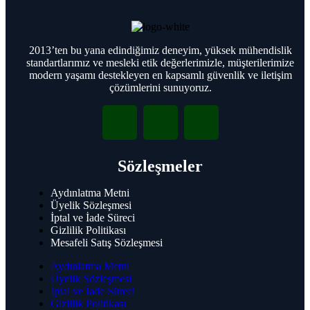
Hanwha Kameralar
2013’ten bu yana edindiğimiz deneyim, yüksek mühendislik
Hanwha Dome Kameraları
standartlarımız ve mesleki etik değerlerimizle, müşterilerimize
Hanwha Bullet Kameraları
modern yaşamı destekleyen en kapsamlı güvenlik ve iletişim
Hanwha PTZ Dome Kameraları
çözümlerini sunuyoruz.
Hanwha NVR
Hanwha AI Kameralar
Hanwha Video Tabanlı Yangın Algılama
Hanwha IP Audio
Hanwha İç Mekan Hoparlör
Sözleşmeler
Hanwha Dış Mekan Hoparlör
Hanwha Audio Modül
Hanwha Audio Mikrofon
Aydınlatma Metni
Hanwha Audio Server
Üyelik Sözleşmesi
İptal ve İade Süreci
Gizlilik Politikası
Hanwha Access Kontrol
Mesafeli Satış Sözleşmesi
Hanwha Access Kontrol Paneli
Hanwha Access Modül
Aydınlatma Metni
Hanwha Access Reader
Üyelik Sözleşmesi
Hanwha Access Kart
İptal ve İade Süreci
Hanwha Access Kontrol Yazılımı
Gizlilik Politikası
Hanwha Access Muhafaza