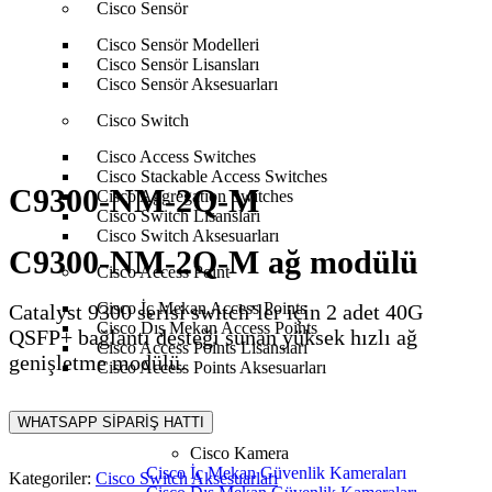
Cisco Sensör
Anasayfa
Cisco
Cisco Switch
Cisco Switch
Cisco Sensör Modelleri
Aksesuarları
C9300-NM-2Q-M
Cisco Sensör Lisansları
Cisco Sensör Aksesuarları
Cisco Switch
Cisco Access Switches
Cisco Stackable Access Switches
C9300-NM-2Q-M
Cisco Aggregation Switches
Cisco Switch Lisansları
Cisco Switch Aksesuarları
C9300-NM-2Q-M ağ modülü
Cisco Access Point
Cisco İç Mekan Access Points
Catalyst 9300 serisi switch’ler için 2 adet 40G
Cisco Dış Mekan Access Points
QSFP+ bağlantı desteği sunan yüksek hızlı ağ
Cisco Access Points Lisansları
genişletme modülü.
Cisco Access Points Aksesuarları
WHATSAPP SİPARİŞ HATTI
Cisco Kamera
Cisco İç Mekan Güvenlik Kameraları
Kategoriler:
Cisco Switch Aksesuarları