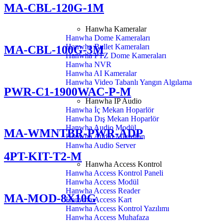
MA-CBL-120G-1M
Hanwha Kameralar
Hanwha Dome Kameraları
Hanwha Bullet Kameraları
MA-CBL-100G-3M
Hanwha PTZ Dome Kameraları
Hanwha NVR
Hanwha AI Kameralar
Hanwha Video Tabanlı Yangın Algılama
PWR-C1-1900WAC-P-M
Hanwha IP Audio
Hanwha İç Mekan Hoparlör
Hanwha Dış Mekan Hoparlör
Hanwha Audio Modül
MA-WMNTBR-PWR-ADP
Hanwha Audio Mikrofon
Hanwha Audio Server
4PT-KIT-T2-M
Hanwha Access Kontrol
Hanwha Access Kontrol Paneli
Hanwha Access Modül
Hanwha Access Reader
MA-MOD-8X10G
Hanwha Access Kart
Hanwha Access Kontrol Yazılımı
Hanwha Access Muhafaza