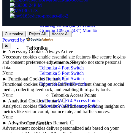
Grundig 25,6 cm (10,1") Monitör
Grundig 54,6 cm (21,5") Monitör
Grundig 61 cm (23,8") Monitör
Grundig 68,5 cm (27") Monitör
Grundig 81 cm (32") Monitör
Grundig 109 cm (43") Monitör
Customize
Reject All
Accept All
Powered by
✖
Teltonika
►
Necessary Cookies
Always Active
Necessary cookies enable essential site features like secure log-ins
and consent preference adjustments. They do not store personal
Teltonika Switch
data.
Teltonika 4 Port Switch
None
Teltonika 5 Port Switch
Teltonika 8 Port Switch
►
Functional Cookies
Remark
Teltonika 24 Port Switch
Functional cookies support features like content sharing on social
media, collecting feedback, and enabling third-party tools.
None
Teltonika Access Points
Teltonika Wi-Fi 4 Access Points
►
Analytical Cookies
Remark
Teltonika Wi-Fi 5 Access Points
Analytical cookies track visitor interactions, providing insights on
metrics like visitor count, bounce rate, and traffic sources.
None
►
Advertisement Cookies
Remark
Canovate
Advertisement cookies deliver personalized ads based on your