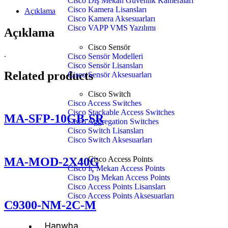
Cisco Dış Mekan Güvenlik Kameraları
Cisco Kamera Lisansları
Açıklama
Cisco Kamera Aksesuarları
Cisco VAPP VMS Yazılımı
Açıklama
Cisco Sensör
.
Cisco Sensör Modelleri
Cisco Sensör Lisansları
Related products
Cisco Sensör Aksesuarları
Cisco Switch
Cisco Access Switches
Cisco Stackable Access Switches
MA-SFP-10GB-SR
Cisco Aggregation Switches
Cisco Switch Lisansları
Cisco Switch Aksesuarları
Cisco Access Points
MA-MOD-2X40G
Cisco İç Mekan Access Points
Cisco Dış Mekan Access Points
Cisco Access Points Lisansları
Cisco Access Points Aksesuarları
C9300-NM-2C-M
Hanwha