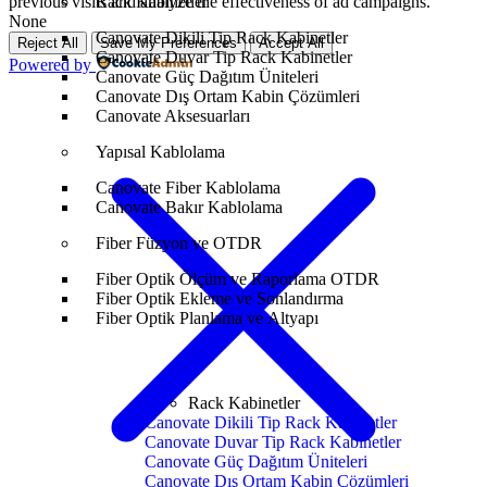
previous visits and analyze the effectiveness of ad campaigns.
Rack Kabinetler
None
Canovate Dikili Tip Rack Kabinetler
Reject All
Save My Preferences
Accept All
Canovate Duvar Tip Rack Kabinetler
Powered by
Canovate Güç Dağıtım Üniteleri
Canovate Dış Ortam Kabin Çözümleri
Canovate Aksesuarları
Yapısal Kablolama
Canovate Fiber Kablolama
Canovate Bakır Kablolama
Fiber Füzyon ve OTDR
Fiber Optik Ölçüm ve Raporlama OTDR
Fiber Optik Ekleme ve Sonlandırma
Fiber Optik Planlama ve Altyapı
Rack Kabinetler
Canovate Dikili Tip Rack Kabinetler
Canovate Duvar Tip Rack Kabinetler
Canovate Güç Dağıtım Üniteleri
Canovate Dış Ortam Kabin Çözümleri