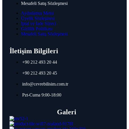
Bosch Access Modular Controller
Mesafeli Satış Sözleşmesi
Bosch Okuyucular ve Kartlar
Bosch Giriş Kontrol Aksesuarları
Aydınlatma Metni
Üyelik Sözleşmesi
İptal ve İade Süreci
Grundig
Gizlilik Politikası
Mesafeli Satış Sözleşmesi
Grundig Kameralar
Grundig Bullet Kameraları
İletişim Bilgileri
Grundig Dome Turret Kameraları
Grundig PTZ Kameraları
+90 212 493 20 44
Grundig CCTV monitörleri
Grundig NVR
+90 212 493 20 45
info@cevrebilisim.com.tr
Grundig Kameralar
Pzt-Cuma 9:00-18:00
Grundig Dome Turret Kameraları
Grundig Bullet Kameraları
Grundig PTZ Kameraları
Galeri
Grundig Termal Kameraları
Grundig NVR
Grundig CCTV Monitörleri