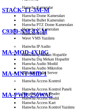
Hanwha Kameralar
STACK-T1-3M-M
Hanwha Dome Kameraları
Hanwha Bullet Kameraları
Hanwha PTZ Dome Kameraları
Hanwha AI Kameraları
C9300-NM-8X-M
Hanwha NVR
Wave VMS Yazılımı
Hanwha IP Audio
MA-MOD-4X10G
Hanwha İç Mekan Hoparlör
Hanwha Dış Mekan Hoparlör
Hanwha Audio Modül
Hanwha Audio Mikrofon
MA-MNT-MID-1
Hanwha Audio Server
Hanwha Access Kontrol
Hanwha Access Kontrol Paneli
Hanwha Access Reader
MA-PWR-250WAC
Hanwha Access Modül
Hanwha Access Kart
Hanwha Access Kontrol Yazılımı