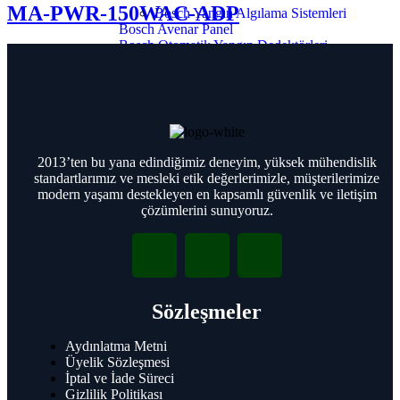
MA-PWR-150WAC-ADP
Bosch Yangın Algılama Sistemleri
Bosch Avenar Panel
Bosch Otomatik Yangın Dedektörleri
Bosch Konvansiyonel Yangın Paneli
Bosch Manuel Yangın Butonları
Bosch Arayüz ve Hat Sonu Süpervizyon
Modülleri
Bosch Uyarı İkaz Cihazları
Bosch Yangın Algılama Sistemi
Aksesuarları
2013’ten bu yana edindiğimiz deneyim, yüksek mühendislik
Bosch Kapı Kontrolü
standartlarımız ve mesleki etik değerlerimizle, müşterilerimize
Bosch Video Tabanlı Yangın Algılama
modern yaşamı destekleyen en kapsamlı güvenlik ve iletişim
Bosch İtfaiye Cihazları
çözümlerini sunuyoruz.
Bosch Genel Seslendirme ve Acil
Anons
Bosch PA Ticari Seslendirme ve Acil
Anons
Bosch Dijital Genel Seslendirme
Sözleşmeler
Bosch Mikrofonlar
Bosch Hoparlörler
Aydınlatma Metni
Üyelik Sözleşmesi
Bosch Kartlı Geçiş ve Kontrol
İptal ve İade Süreci
Sistemi
Gizlilik Politikası