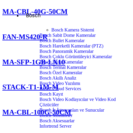
MA-CBL-40G-50CM
Bosch
Bosch Kamera Sistemi
Bosch Sabit Dome Kameralar
FAN-MS420-R
Bosch Bullet Kameralar
Bosch Hareketli Kameralar (PTZ)
Bosch Panoramik Kameralar
Bosch Çoklu Görüntüleyici Kameralar
MA-SFP-1GB-LX10
Bosch Kutu Kameralar
Bosch Termal Kameralar
Bosch Özel Kameralar
Bosch Akıllı Analiz
Bosch Video Yazılımı
STACK-T1-1M-M
Bosch Cloud Services
Bosch Kayıt
Bosch Video Kodlayıcılar ve Video Kod
Çözücüler
Bosch İş İstasyonları ve Sunucular
MA-CBL-100G-50CM
Bosch Monitörler
Bosch Aksesuarlar
Infortrend Server