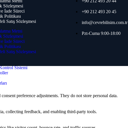
latma Metni
+90 212 493 20 44
k Sözleşmesi
mi Aksesuarları
 ve İade Süreci
+90 212 493 20 45
ik Politikası
 Algılama
eli Satış Sözleşmesi
info@cevrebilisim.com.tr
latma Metni
Pzt-Cuma 9:00-18:00
k Sözleşmesi
rme ve Acil Anons
 ve İade Süreci
 ve Acil Anons
ik Politikası
irme
eli Satış Sözleşmesi
Kontrol Sistemi
oller
r
ları
nd consent preference adjustments. They do not store personal data.
a, collecting feedback, and enabling third-party tools.
ics like visitor count, bounce rate, and traffic sources.