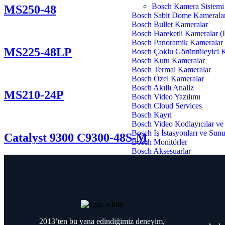
Bosch Kamera Sistemi
MS250-48
Bosch Sabit Dome Kamerala
Bosch Bullet Kameralar
Bosch Hareketli Kameralar 
Bosch Panoramik Kameralar
MS225-48LP
Bosch Çoklu Görüntüleyici 
Bosch Kutu Kameralar
Bosch Termal Kameralar
Bosch Özel Kameralar
Bosch Akıllı Analiz
MS210-24P
Bosch Video Yazılımı
Bosch Cloud Services
Bosch Kayıt
Bosch Video Kodlayıcılar v
Bosch İş İstasyonları ve Sun
Catalyst 9300 C9300-48S-M
Bosch Monitörler
Bosch Aksesuarlar
Infortrend Server
Bosch Yangın Algılama
Bosch Avenar Panel
Bosch Otomatik Yangın Dede
Bosch Konvansiyonel Yangın
Bosch Manuel Yangın Butonl
2013’ten bu yana edindiğimiz deneyim,
Bosch Arayüz ve Hat Sonu S