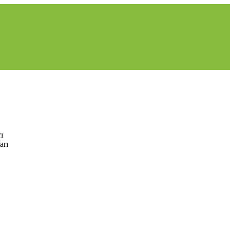
ı
arı
hes
Catalyst 9300 C9300-48U-M