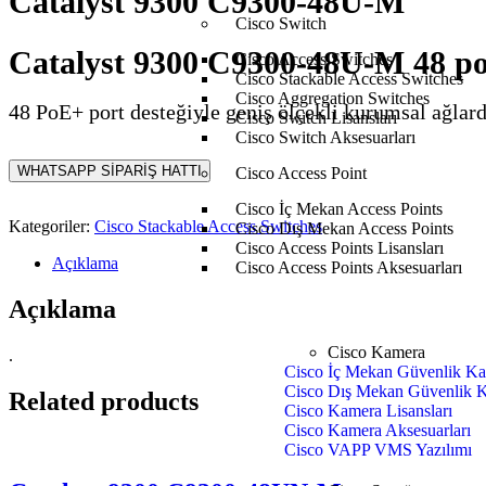
Catalyst 9300 C9300-48U-M
Cisco Switch
Catalyst 9300 C9300-48U-M 48 po
Cisco Access Switches
Cisco Stackable Access Switches
Cisco Aggregation Switches
48 PoE+ port desteğiyle geniş ölçekli kurumsal ağlard
Cisco Switch Lisansları
Cisco Switch Aksesuarları
WHATSAPP SİPARİŞ HATTI
Cisco Access Point
Cisco İç Mekan Access Points
Kategoriler:
Cisco Stackable Access Switches
Cisco Dış Mekan Access Points
Cisco Access Points Lisansları
Açıklama
Cisco Access Points Aksesuarları
Açıklama
Cisco Kamera
.
Cisco İç Mekan Güvenlik Ka
Cisco Dış Mekan Güvenlik K
Related products
Cisco Kamera Lisansları
Cisco Kamera Aksesuarları
Cisco VAPP VMS Yazılımı