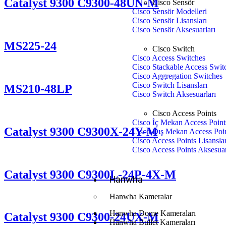
Catalyst 9300 C9300-48UN-M
Cisco Sensör
Cisco Sensör Modelleri
Cisco Sensör Lisansları
Cisco Sensör Aksesuarları
MS225-24
Cisco Switch
Cisco Access Switches
Cisco Stackable Access Swit
Cisco Aggregation Switches
Cisco Switch Lisansları
MS210-48LP
Cisco Switch Aksesuarları
Cisco Access Points
Cisco İç Mekan Access Point
Catalyst 9300 C9300X-24Y-M
Cisco Dış Mekan Access Poi
Cisco Access Points Lisanslar
Cisco Access Points Aksesuar
Catalyst 9300 C9300L-24P-4X-M
Hanwha
Hanwha Kameralar
Hanwha Dome Kameraları
Catalyst 9300 C9300-24UX-M
Hanwha Bullet Kameraları