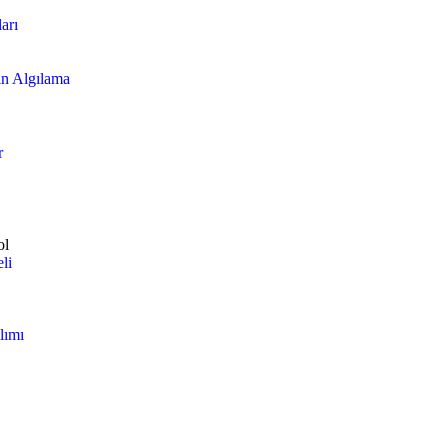
arı
n Algılama
r
ol
li
lımı