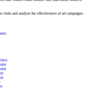
 visits and analyze the effectiveness of ad campaigns.
ları
rleri
itör
itör
tör
tör
r
ör