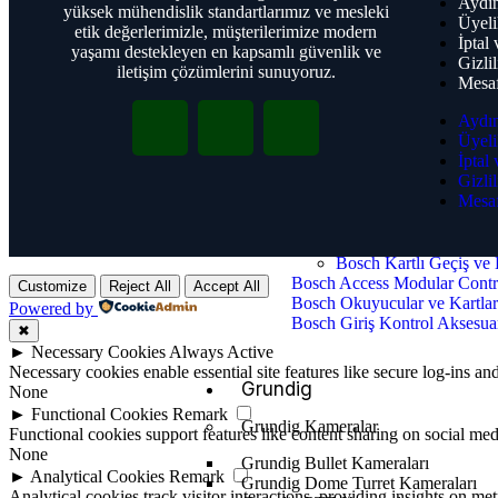
Aydın
yüksek mühendislik standartlarımız ve mesleki
Bosch Uyarı İkaz Cihazları
Üyeli
etik değerlerimizle, müşterilerimize modern
Bosch Yangın Algılama Siste
İptal
yaşamı destekleyen en kapsamlı güvenlik ve
Bosch Kapı Kontrolü
Gizlil
iletişim çözümlerini sunuyoruz.
Bosch Video Tabanlı Yangın
Mesaf
Bosch İtfaiye Cihazları
Aydın
Üyeli
Bosch Genel Seslendi
İptal
Bosch PA Ticari Seslendirme
Gizlil
Bosch Dijital Genel Seslend
Mesaf
Bosch Mikrofonlar
Bosch Hoparlörler
Bosch Kartlı Geçiş ve 
Bosch Access Modular Contr
Customize
Reject All
Accept All
Bosch Okuyucular ve Kartla
Powered by
Bosch Giriş Kontrol Aksesuar
✖
►
Necessary Cookies
Always Active
Necessary cookies enable essential site features like secure log-ins a
Grundig
None
►
Functional Cookies
Remark
Grundig Kameralar
Functional cookies support features like content sharing on social medi
None
Grundig Bullet Kameraları
►
Analytical Cookies
Remark
Grundig Dome Turret Kameraları
Analytical cookies track visitor interactions, providing insights on metr