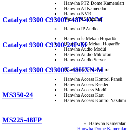
Hanwha PTZ Dome Kameraları
Hanwha AI Kameraları
Hanwha NVR
Catalyst 9300 C9300L-48P-4X-M
Wave VMS Yazılımı
Hanwha IP Audio
Hanwha İç Mekan Hoparlör
Catalyst 9300 C9300-24P-M
Hanwha Dış Mekan Hoparlör
Hanwha Audio Modül
Hanwha Audio Mikrofon
Hanwha Audio Server
Catalyst 9300 C9300X-48HXN-M
Hanwha Access Kontrol
Hanwha Access Kontrol Paneli
Hanwha Access Reader
Hanwha Access Modül
MS350-24
Hanwha Access Kart
Hanwha Access Kontrol Yazılımı
MS225-48FP
Hanwha Kameralar
Hanwha Dome Kameraları