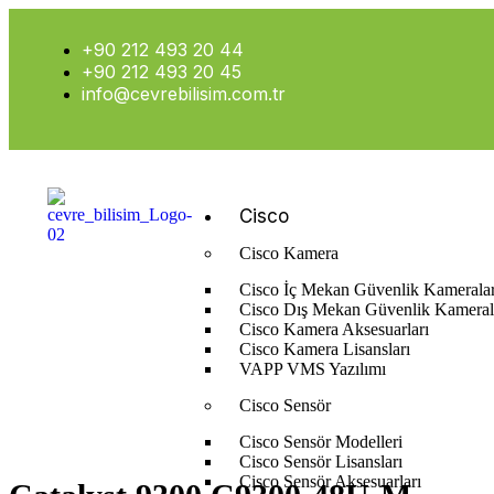
+90 212 493 20 44
+90 212 493 20 45
info@cevrebilisim.com.tr
Cisco
Cisco Kamera
Cisco İç Mekan Güvenlik Kameralar
Cisco Dış Mekan Güvenlik Kameral
Cisco Kamera Aksesuarları
Cisco Kamera Lisansları
Anasayfa
Cisco
Cisco Switch
Cisco Stackable Access Switc
VAPP VMS Yazılımı
Cisco Sensör
Cisco Sensör Modelleri
Cisco Sensör Lisansları
Cisco Sensör Aksesuarları