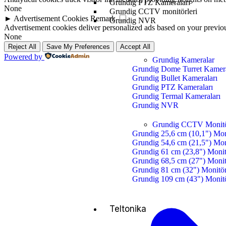
Grundig PTZ Kameraları
None
Grundig CCTV monitörleri
►
Advertisement Cookies
Remark
Grundig NVR
Advertisement cookies deliver personalized ads based on your previous
None
Reject All
Save My Preferences
Accept All
Powered by
Grundig Kameralar
Grundig Dome Turret Kamera
Grundig Bullet Kameraları
Grundig PTZ Kameraları
Grundig Termal Kameraları
Grundig NVR
Grundig CCTV Monitö
Grundig 25,6 cm (10,1") Mon
Grundig 54,6 cm (21,5") Mon
Grundig 61 cm (23,8") Moni
Grundig 68,5 cm (27") Moni
Grundig 81 cm (32") Monitö
Grundig 109 cm (43") Monit
Teltonika