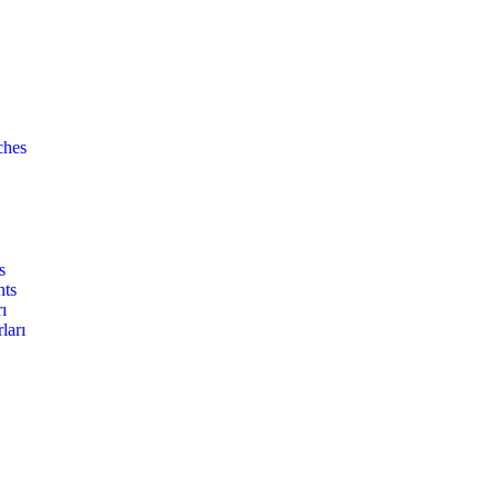
ches
s
nts
ı
ları