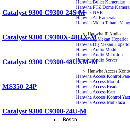
Hanwha Bullet Kameraları
Hanwha PTZ Dome Kameral
Catalyst 9300 C9300-24S-M
Hanwha NVR
Hanwha AI Kameralar
Hanwha Video Tabanlı Yangı
Hanwha IP Audio
Catalyst 9300 C9300X-48HX-M
Hanwha İç Mekan Hoparlör
Hanwha Dış Mekan Hoparlö
Hanwha Audio Modül
Hanwha Audio Mikrofon
Hanwha Audio Server
Catalyst 9300 C9300-48UXM-M
Hanwha Access Kontr
Hanwha Access Kontrol Pane
Hanwha Access Modül
MS350-24P
Hanwha Access Reader
Hanwha Access Kart
Hanwha Access Kontrol Yazı
Hanwha Access Muhafaza
Catalyst 9300 C9300-24U-M
Bosch