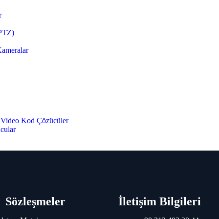
r
(PTZ)
Kameralar
e Video Kod Çözücüler
ucular
 Sistemleri
ktörleri
Sözleşmeler
İletişim Bilgileri
 Paneli
arı
üpervizyon Modülleri