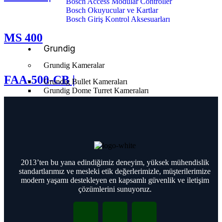
Bosch Access Modular Controller
Bosch Okuyucular ve Kartlar
Bosch Giriş Kontrol Aksesuarları
MS 400
Grundig
Grundig Kameralar
FAA-500-CB |
Grundig Bullet Kameraları
Grundig Dome Turret Kameraları
Grundig PTZ Kameraları
Grundig CCTV monitörleri
Grundig NVR
Grundig Kameralar
2013’ten bu yana edindiğimiz deneyim, yüksek mühendislik
Grundig Dome Turret Kameraları
standartlarımız ve mesleki etik değerlerimizle, müşterilerimize
Grundig Bullet Kameraları
modern yaşamı destekleyen en kapsamlı güvenlik ve iletişim
Grundig PTZ Kameraları
çözümlerini sunuyoruz.
Grundig Termal Kameraları
Grundig NVR
Grundig CCTV Monitörleri