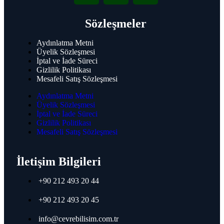
Grundig 25,6 cm (10,1") Monitör
Grundig 54,6 cm (21,5") Monitör
Sözleşmeler
Grundig 61 cm (23,8") Monitör
Grundig 68,5 cm (27") Monitör
Grundig 81 cm (32") Monitör
Aydınlatma Metni
Grundig 109 cm (43") Monitör
Üyelik Sözleşmesi
İptal ve İade Süreci
Gizlilik Politikası
Mesafeli Satış Sözleşmesi
Teltonika
Aydınlatma Metni
Üyelik Sözleşmesi
Teltonika Switch
İptal ve İade Süreci
Teltonika 4 Port Switch
Gizlilik Politikası
Teltonika 5 Port Switch
Mesafeli Satış Sözleşmesi
Teltonika 8 Port Switch
Teltonika 24 Port Switch
İletişim Bilgileri
Teltonika Access Points
Teltonika Wi-Fi 4 Access Points
Teltonika Wi-Fi 5 Access Points
+90 212 493 20 44
+90 212 493 20 45
Canovate
info@cevrebilisim.com.tr