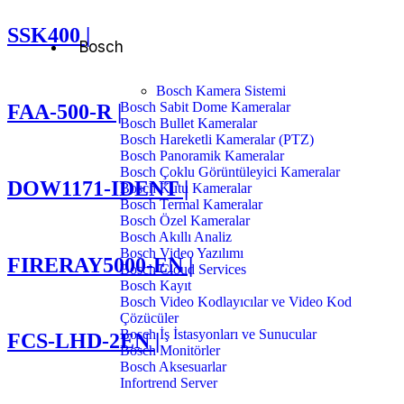
SSK400 |
Bosch
Bosch Kamera Sistemi
Bosch Sabit Dome Kameralar
FAA-500-R |
Bosch Bullet Kameralar
Bosch Hareketli Kameralar (PTZ)
Bosch Panoramik Kameralar
Bosch Çoklu Görüntüleyici Kameralar
DOW1171-IDENT |
Bosch Kutu Kameralar
Bosch Termal Kameralar
Bosch Özel Kameralar
Bosch Akıllı Analiz
Bosch Video Yazılımı
FIRERAY5000-EN |
Bosch Cloud Services
Bosch Kayıt
Bosch Video Kodlayıcılar ve Video Kod
Çözücüler
Bosch İş İstasyonları ve Sunucular
FCS-LHD-2EN |
Bosch Monitörler
Bosch Aksesuarlar
Infortrend Server