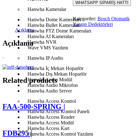
WHATSAPP SİPARİŞ HATTI
Hanwha Kameralar
Kategoriler:
Bosch Otomatik
Hanwha Dome Kameraları
Yangın Dedektörleri
Hanwha Bullet Kameraları
Açıklama
Hanwha PTZ Dome Kameraları
Hanwha AI Kameraları
Açıklama
Hanwha NVR
Wave VMS Yazılımı
.
Hanwha IP Audio
Hanwha İç Mekan Hoparlör
Hanwha Dış Mekan Hoparlör
Related products
Hanwha Audio Modül
Hanwha Audio Mikrofon
Hanwha Audio Server
Hanwha Access Kontrol
FAA-500-SPRING |
Hanwha Access Kontrol Paneli
Hanwha Access Reader
Hanwha Access Modül
Hanwha Access Kart
FDB295 |
Hanwha Access Kontrol Yazılımı