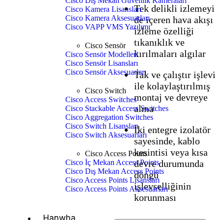
Cisco Dış Mekan Güvenlik Kameraları
Tek delikli izlemeyi
Cisco Kamera Lisansları
Cisco Kamera Aksesuarları
de içeren hava akışı
Cisco VAPP VMS Yazılımı
izleme özelliği
tıkanıklık ve
Cisco Sensör
kırılmaları algılar
Cisco Sensör Modelleri
Cisco Sensör Lisansları
Cisco Sensör Aksesuarları
Tak ve çalıştır işlevi
ile kolaylaştırılmış
Cisco Switch
montaj ve devreye
Cisco Access Switches
alma
Cisco Stackable Access Switches
Cisco Aggregation Switches
Cisco Switch Lisansları
İki entegre izolatör
Cisco Switch Aksesuarları
sayesinde, kablo
kesintisi veya kısa
Cisco Access Points
devre durumunda
Cisco İç Mekan Access Points
Cisco Dış Mekan Access Points
döngü
Cisco Access Points Lisansları
işlevselliğinin
Cisco Access Points Aksesuarları
korunması
Hanwha