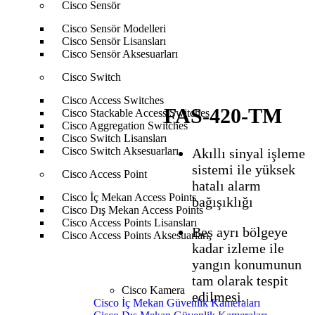
Cisco Sensör
Anasayfa
Bosch
Bosch Yangın Algılama Sistemleri
Bosch
Cisco Sensör Modelleri
Otomatik Yangın Dedektörleri
FAS‑420-TM
Cisco Sensör Lisansları
Cisco Sensör Aksesuarları
Cisco Switch
Cisco Access Switches
FAS‑420-TM
Cisco Stackable Access Switches
Cisco Aggregation Switches
Cisco Switch Lisansları
Cisco Switch Aksesuarları
Akıllı sinyal işleme
sistemi ile yüksek
Cisco Access Point
hatalı alarm
Cisco İç Mekan Access Points
bağışıklığı
Cisco Dış Mekan Access Points
Cisco Access Points Lisansları
Beş ayrı bölgeye
Cisco Access Points Aksesuarları
kadar izleme ile
yangın konumunun
tam olarak tespit
Cisco Kamera
edilmesi.
Cisco İç Mekan Güvenlik Kameraları