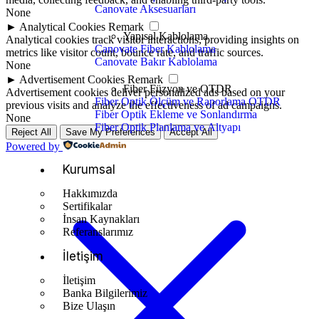
Canovate Aksesuarları
None
►
Analytical Cookies
Remark
Yapısal Kablolama
Analytical cookies track visitor interactions, providing insights on
Canovate Fiber Kablolama
metrics like visitor count, bounce rate, and traffic sources.
Canovate Bakır Kablolama
None
►
Advertisement Cookies
Remark
Fiber Füzyon ve OTDR
Advertisement cookies deliver personalized ads based on your
Fiber Optik Ölçüm ve Raporlama OTDR
previous visits and analyze the effectiveness of ad campaigns.
Fiber Optik Ekleme ve Sonlandırma
None
Fiber Optik Planlama ve Altyapı
Reject All
Save My Preferences
Accept All
Powered by
Kurumsal
Hakkımızda
Sertifikalar
İnsan Kaynakları
Referanslarımız
İletişim
İletişim
Banka Bilgilerimiz
Bize Ulaşın