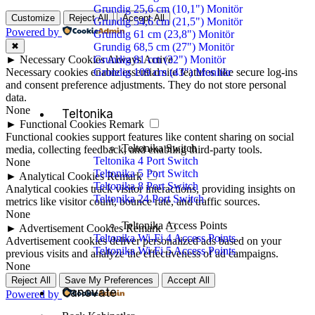
Grundig 25,6 cm (10,1") Monitör
Customize
Reject All
Accept All
Grundig 54,6 cm (21,5") Monitör
Powered by
Grundig 61 cm (23,8") Monitör
✖
Grundig 68,5 cm (27") Monitör
►
Necessary Cookies
Always Active
Grundig 81 cm (32") Monitör
Necessary cookies enable essential site features like secure log-ins
Grundig 109 cm (43") Monitör
and consent preference adjustments. They do not store personal
data.
None
Teltonika
►
Functional Cookies
Remark
Functional cookies support features like content sharing on social
Teltonika Switch
media, collecting feedback, and enabling third-party tools.
Teltonika 4 Port Switch
None
Teltonika 5 Port Switch
►
Analytical Cookies
Remark
Teltonika 8 Port Switch
Analytical cookies track visitor interactions, providing insights on
Teltonika 24 Port Switch
metrics like visitor count, bounce rate, and traffic sources.
None
Teltonika Access Points
►
Advertisement Cookies
Remark
Teltonika Wi-Fi 4 Access Points
Advertisement cookies deliver personalized ads based on your
Teltonika Wi-Fi 5 Access Points
previous visits and analyze the effectiveness of ad campaigns.
None
Reject All
Save My Preferences
Accept All
Canovate
Powered by