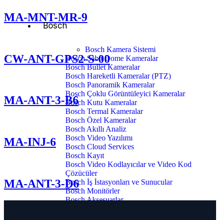
MA-MNT-MR-9
Bosch
Bosch Kamera Sistemi
CW-ANT-GPS2-S-00
Bosch Sabit Dome Kameralar
Bosch Bullet Kameralar
Bosch Hareketli Kameralar (PTZ)
Bosch Panoramik Kameralar
Bosch Çoklu Görüntüleyici Kameralar
MA-ANT-3-B6
Bosch Kutu Kameralar
Bosch Termal Kameralar
Bosch Özel Kameralar
Bosch Akıllı Analiz
Bosch Video Yazılımı
MA-INJ-6
Bosch Cloud Services
Bosch Kayıt
Bosch Video Kodlayıcılar ve Video Kod
Çözücüler
MA-ANT-3-D6
Bosch İş İstasyonları ve Sunucular
Bosch Monitörler
Bosch Aksesuarlar
Infortrend Server