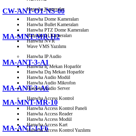
Hanwha Kameralar
CW-ANT-O1-NS-00
Hanwha Dome Kameraları
Hanwha Bullet Kameraları
Hanwha PTZ Dome Kameraları
MA-MNT-MR-H2
Hanwha AI Kameraları
Hanwha NVR
Wave VMS Yazılımı
Hanwha IP Audio
MA-ANT-3-A1
Hanwha İç Mekan Hoparlör
Hanwha Dış Mekan Hoparlör
Hanwha Audio Modül
Hanwha Audio Mikrofon
MA-ANT-3-A6
Hanwha Audio Server
Hanwha Access Kontrol
MA-MNT-MR-10
Hanwha Access Kontrol Paneli
Hanwha Access Reader
Hanwha Access Modül
Hanwha Access Kart
MA-ANT-3-F6
Hanwha Access Kontrol Yazılımı