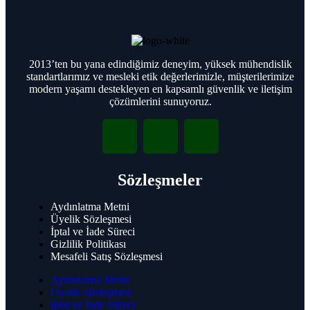
Bosch Yangın Algılama Sistemleri
Bosch Avenar Panel
Bosch Otomatik Yangın Dedektörleri
Bosch Konvansiyonel Yangın Paneli
Bosch Manuel Yangın Butonları
2013’ten bu yana edindiğimiz deneyim, yüksek mühendislik
Bosch Arayüz ve Hat Sonu Süpervizyon
standartlarımız ve mesleki etik değerlerimizle, müşterilerimize
Modülleri
modern yaşamı destekleyen en kapsamlı güvenlik ve iletişim
Bosch Uyarı İkaz Cihazları
çözümlerini sunuyoruz.
Bosch Yangın Algılama Sistemi
Aksesuarları
Bosch Kapı Kontrolü
Bosch Video Tabanlı Yangın Algılama
Bosch İtfaiye Cihazları
Sözleşmeler
Bosch Genel Seslendirme ve Acil
Anons
Aydınlatma Metni
Bosch PA Ticari Seslendirme ve Acil
Üyelik Sözleşmesi
Anons
İptal ve İade Süreci
Bosch Dijital Genel Seslendirme
Gizlilik Politikası
Bosch Mikrofonlar
Mesafeli Satış Sözleşmesi
Bosch Hoparlörler
Aydınlatma Metni
Bosch Kartlı Geçiş ve Kontrol
Üyelik Sözleşmesi
Sistemi
İptal ve İade Süreci