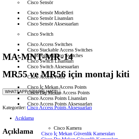
Cisco Sensör
Anasayfa
Cisco
Cisco Access Point
Cisco Access Points
Cisco Sensör Modelleri
Aksesuarları
MA-MNT-MR-14
Cisco Sensör Lisansları
Cisco Sensör Aksesuarları
Cisco Switch
Cisco Access Switches
Cisco Stackable Access Switches
MA-MNT-MR-14
Cisco Aggregation Switches
Cisco Switch Lisansları
Cisco Switch Aksesuarları
MR55 ve MR56 için montaj kiti
Cisco Access Point
Cisco İç Mekan Access Points
WHATSAPP SİPARİŞ HATTI
Cisco Dış Mekan Access Points
Cisco Access Points Lisansları
Cisco Access Points Aksesuarları
Kategoriler:
Cisco Access Points Aksesuarları
Açıklama
Cisco Kamera
Açıklama
Cisco İç Mekan Güvenlik Kameraları