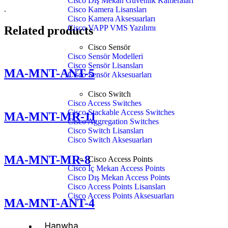
Cisco Dış Mekan Güvenlik Kameraları
.
Cisco Kamera Lisansları
Cisco Kamera Aksesuarları
Cisco VAPP VMS Yazılımı
Related products
Cisco Sensör
Cisco Sensör Modelleri
Cisco Sensör Lisansları
MA-MNT-ANT-5
Cisco Sensör Aksesuarları
Cisco Switch
Cisco Access Switches
Cisco Stackable Access Switches
MA-MNT-MR-11
Cisco Aggregation Switches
Cisco Switch Lisansları
Cisco Switch Aksesuarları
MA-MNT-MR-8
Cisco Access Points
Cisco İç Mekan Access Points
Cisco Dış Mekan Access Points
Cisco Access Points Lisansları
Cisco Access Points Aksesuarları
MA-MNT-ANT-4
Hanwha