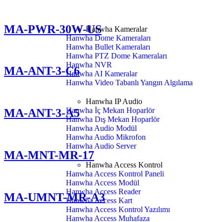
MA-PWR-30W-US
Hanwha Kameralar
Hanwha Dome Kameraları
Hanwha Bullet Kameraları
Hanwha PTZ Dome Kameraları
Hanwha NVR
MA-ANT-3-C6
Hanwha AI Kameralar
Hanwha Video Tabanlı Yangın Algılama
Hanwha IP Audio
Hanwha İç Mekan Hoparlör
MA-ANT-3-A5
Hanwha Dış Mekan Hoparlör
Hanwha Audio Modül
Hanwha Audio Mikrofon
Hanwha Audio Server
MA-MNT-MR-17
Hanwha Access Kontrol
Hanwha Access Kontrol Paneli
Hanwha Access Modül
Hanwha Access Reader
MA-UMNT-MR-A3
Hanwha Access Kart
Hanwha Access Kontrol Yazılımı
Hanwha Access Muhafaza