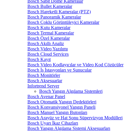
Bosch Sabit Dome Kameralar
Bosch Bullet Kameralar
Bosch Hareketli Kameralar (PTZ)
Bosch Panoramik Kameralar
Bosch Çoklu Görüntüleyici Kameralar
Bosch Kutu Kameralar
Bosch Termal Kameralar
Bosch Özel Kameralar
Bosch Akıllı Analiz
Bosch Video Yazılımı
Bosch Cloud Services
Bosch Kayıt
Bosch Video Kodlayıcılar ve Video Kod Çözücüler
Bosch İş İstasyonları ve Sunucular
Bosch Monitörler
Bosch Aksesuarlar
Infortrend Server
Bosch Yangın Algılama Sistemleri
Bosch Avenar Panel
Bosch Otomatik Yangın Dedektörleri
Bosch Konvansiyonel Yangın Paneli
Bosch Manuel Yangın Butonları
Bosch Arayüz ve Hat Sonu Süpervizyon Modülleri
Bosch Uyarı İkaz Cihazları
Bosch Yangın Algılama Sistemi Aksesuarları