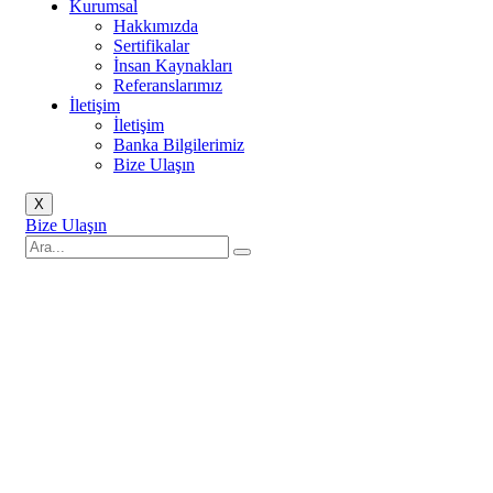
Kurumsal
Hakkımızda
Sertifikalar
İnsan Kaynakları
Referanslarımız
İletişim
İletişim
Banka Bilgilerimiz
Bize Ulaşın
X
Bize Ulaşın
Anasayfa
Bosch
Bosch Kamera Sistemi
Bosch Sabit Dome
Kameralar
NUE-3703-F06